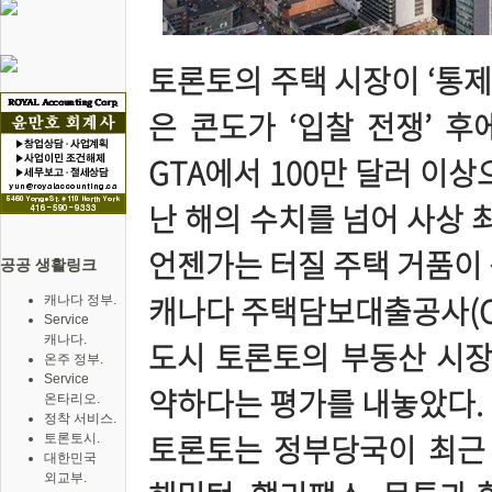
토론토의 주택 시장이 ‘통제
은 콘도가 ‘입찰 전쟁’ 후
GTA에서 100만 달러 이
난 해의 수치를 넘어 사상
언젠가는 터질 주택 거품이
공공 생활링크
캐나다 주택담보대출공사(CM
캐나다 정부.
Service
캐나다.
도시 토론토의 부동산 시장
온주 정부.
Service
약하다는 평가를 내놓았다.
온타리오.
정착 서비스.
토론토는 정부당국이 최근 
토론토시.
대한민국
외교부.