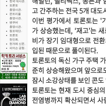
해밀턴, 핼리팩스, 몽튼과 
한국 대사관.
토론토
고 간주하는 전국 5개 대도
총영사관.
몬트리올
이번 평가에서 토론토는 '
총영사관.
밴쿠버
총영사관.
가 상승했는데, ‘재고’는 
동포재단.
토론토
비가 장기 임대형으로 전환
한인회.
한겨레 신문.
입된 때문으로 풀이된다.
피어슨 공항.
토론토의 독신 가구 주택 
준히 상승해왔으며 앞으로도
잠시 소강상태를 보인 콘도 
토론토는 현재 도시 중심의 
전염병까지 확산되면서 사람