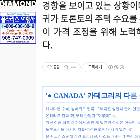
경향을 보이고 있는 상황이
귀가 토론토의 주택 수요를 
이 가격 조정을 위해 노력
다.
공감
구독하기
'
● CANADA
' 카테고리의 다른
캐나다군 수뇌, 성비위로 얼룩…"왜곡된 성인식 군에 만연
온타리오 전역 3일부터 한달간 “재봉쇄”
(0)
지난 여름 심코 호수에서 숨진 채 발견된 여성은 한국인
(0
토론토서도 아시안 차별•여성혐오 반대 시위 열려
(0)
온주 크리스틴 엘리엇 보건장관, 아스트라제네카 백신 생