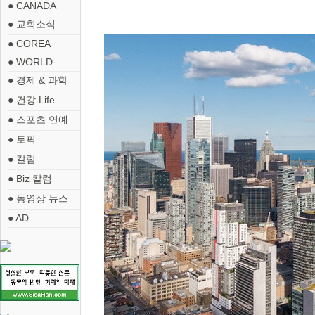
● CANADA
● 교회소식
● COREA
● WORLD
● 경제 & 과학
● 건강 Life
● 스포츠 연예
● 토픽
● 칼럼
● Biz 칼럼
● 동영상 뉴스
● AD