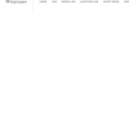
HOME
TAG
MEDIA
LOCATION
GUEST
AD
TISTORY
LOG
LOG
BOOK