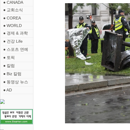
● CANADA
● 교회소식
● COREA
● WORLD
● 경제 & 과학
● 건강 Life
● 스포츠 연예
● 토픽
● 칼럼
● Biz 칼럼
● 동영상 뉴스
● AD