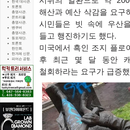
시위의 일환으로 약
200
한국 대사관.
토론토
해산과 예산 삭감을 요구
총영사관.
몬트리올
시민들은 빗 속에 우산
총영사관.
밴쿠버
총영사관.
들고 행진하기도 했다
.
동포재단.
토론토
미국에서 흑인 조지 플로
한인회.
한겨레 신문.
후 최근 몇 달 동안 
피어슨 공항.
철회하라는 요구가 급증