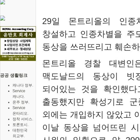
29
일 몬트리올의 인종
창설하고 인종차별을 주
동상을 쓰러뜨리고 훼손하
몬트리올 경찰 대변인
맥도날드의 동상이 빗
공공 생활링크
캐나다 정부.
되어있는 것을 확인했다
Service
캐나다.
출동했지만 확성기로 군
온주 정부.
Service
외에는 개입하지 않았고 
온타리오.
정착 서비스.
토론토시.
이날 동상을 넘어뜨린 
대한민국
외교부.