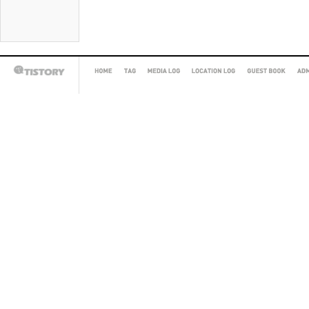
HOME
TAG
MEDIA
LOCATION
GUEST
AD
TISTORY
LOG
LOG
BOOK