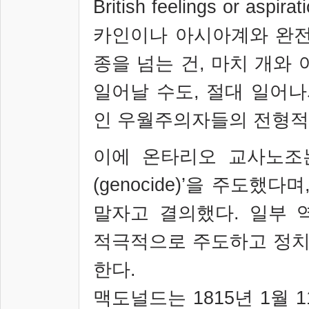
British feelings or aspirat
카인이나 아시아계와 완전
종을 넘는 건
,
마치 개와 
일어날 수도
,
절대 일어나
인 우월주의자들의 전형적
이에 온타리오 교사노조
(genocide)’
을 주도했다며
말자고 결의했다
.
일부 
적극적으로 주도하고 정치
한다
.
맥도널드는
1815
년
1
월
1