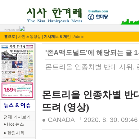
시사 한겨레 ⓘ한마당
2026.08.10
홈으로
|
사진 & 동영상
|
기사제보 & 제언
|
Admin
'존A맥도널드'에 해당되는 글 
몬트리올 인종차별 반대 시위, 
몬트리올 인종차별 반대 
뜨려 (영상)
전체 기사보기
● CANADA
2020. 8. 30. 09:46
● Hot 뉴스
● 한인사회