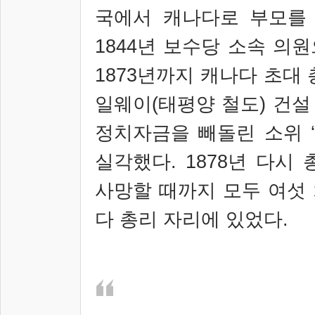
국에서 캐나다로 부모를
1844
년 보수당 소속 의
1873
년까지 캐나다 초대
일웨이
(
태평양 철도
)
건설
정치자금을 빼돌린 소위
실각했다
. 1878
년 다시 
사망할 때까지 모두 여섯
다 총리 자리에 있었다
.