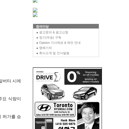
참여마당
● 광고문의 & 광고신청
● 정기(우송) 구독
● Opinion 기사제보 & 제언 안내
● 명예기자
● 회사소개 및 인사말씀
 알버타 시에
주요 식량이
제 허가를 승