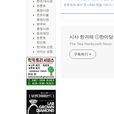
한국 대사관.
토론토에 북미 첫 e-Bike 렌탈 서비스
토론토
총영사관.
몬트리올
총영사관.
밴쿠버
총영사관.
동포재단.
시사 한겨레 ⓘ한마당
토론토
한인회.
The Sisa Hankyoreh News
한겨레 신문.
피어슨 공항.
구독하기