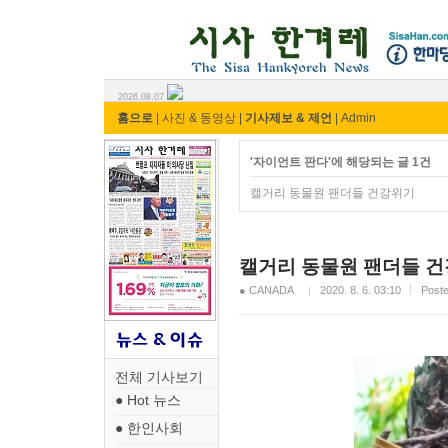
시사 한겨레 ⓘ한마당
2026.08.07
홈으로
|
사진 & 동영상
|
기사제보 & 제언
|
Admin
'자이언트 판다'에 해당되는 글 1건
캘거리 동물원 팬더들 건강위기
캘거리 동물원 팬더들 
● CANADA
2020. 8. 6. 03:10
Pos
전체 기사보기
● Hot 뉴스
● 한인사회