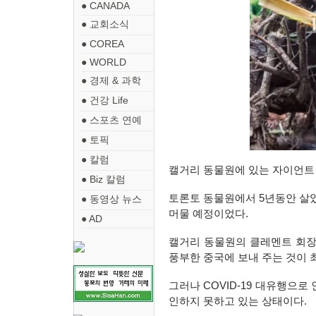
● CANADA
● 교회소식
● COREA
● WORLD
● 경제 & 과학
● 건강 Life
● 스포츠 연예
● 토픽
● 칼럼
캘거리 동물원에 있는 자이언트 
● Biz 칼럼
토론토 동물원에서 5년동안 살았던
● 동영상 뉴스
머물 예정이었다.
● AD
캘거리 동물원의 클레멘트 회장
풍부한 중국에 보내 주는 것이 
그러나 COVID-19 대유행으
인하지 못하고 있는 상태이다.