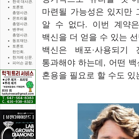
한국 대사관.
토론토
마련될 가능성은 있지만 
총영사관.
몬트리올
알 수 없다
.
이번 계약은
총영사관.
밴쿠버
백신을 더 얻을 수 있는 
총영사관.
동포재단.
토론토
백신은 배포·사용되기 
한인회.
한겨레 신문.
통과해야 하는데
,
어떤 백
피어슨 공항.
혼용을 필요로 할 수도 있