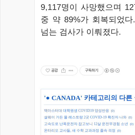
9,117
명이 사망했으며
12
중 약
89%
가 회복되었다
넘는 검사가 이뤄졌다
.
공감
구독하기
'
● CANADA
' 카테고리의 다른
맥마스터대 대학원생 COVID19 양성반응
(0)
셜웨이 가든 몰 레스토랑 2곳 COVID-19 확진자 나와
(0)
고속도로 난폭운전자 잡고보니 12살 운전무경험 소년
(0)
온타리오 교사들, 새 수학 교과과정 졸속 걱정
(0)