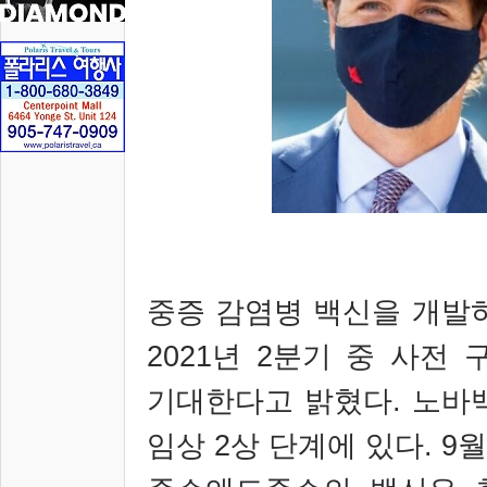
중증 감염병 백신을 개발
2021
년
2
분기 중 사전 
기대한다고 밝혔다
.
노바
임상
2
상 단계에 있다
. 9
월