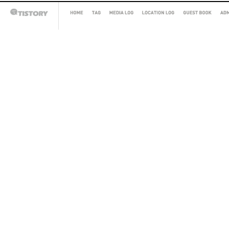
HOME
TAG
MEDIA
LOCATION
GUEST
AD
TISTORY
LOG
LOG
BOOK