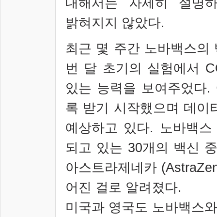
대해서는 자세히 설명하
밝혀지지 않았다
.
최근 몇 주간 노바백스의
번 달 초기의 실험에서
CO
있는 능력을 보여주었다
.
록 받기 시작했으며 데이
예상하고 있다
.
노바백스
되고 있는
30
개의 백신 
아스트라제네카
(AstraZe
어진 걸로 알려졌다
.
미국과 영국도 노바백스와