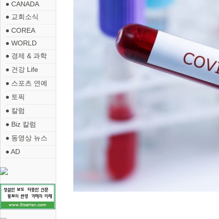
● CANADA
● 교회소식
● COREA
● WORLD
● 경제 & 과학
● 건강 Life
● 스포츠 연예
● 토픽
● 칼럼
● Biz 칼럼
● 동영상 뉴스
● AD