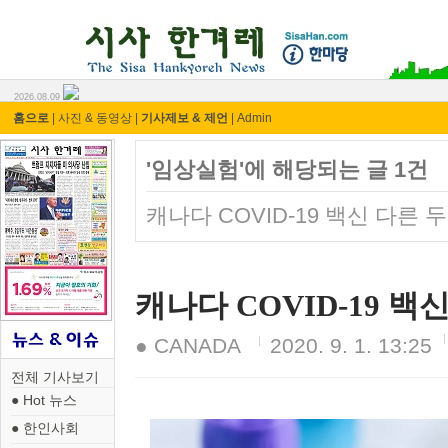
시사 한겨레 ⓘ한마당
2026.08.09
홈으로
|
사진 & 동영상
|
기사제보 & 제언
|
Admin
'임상실험'에 해당되는 글 1건
캐나다 COVID-19 백신 다른 
캐나다 COVID-19 백
● CANADA
2020. 9. 1. 13:25
전체 기사보기
● Hot 뉴스
● 한인사회