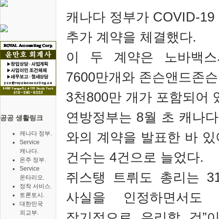
캐나다 정부가
COVID-19
추가 계약을 체결했다
.
이 두 계약은 노바백스
7600
만개와 존슨앤드존슨
3
천
800
만 개가 포함되어 
연방정부는
8
월 초 캐나
공공 생활링크
와의 계약을 발표한 바 있
캐나다 정부.
Service
캐나다.
건수는
4
건으로 늘었다
.
온주 정부.
Service
쥐스탱 트뤼도 총리는
3
온타리오.
정착 서비스.
사실을 인정하면서
토론토시.
대한민국
외교부.
장기적으로 유리할 것
”