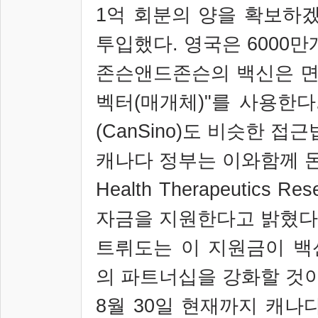
1
억 회분의 양을 확보하
투입했다
.
영국은
6000
만
존슨앤드존슨의 백신은 
벡터
(
매개체
)"
를 사용한다
(CanSino)
도 비슷한 접근
캐나다 정부는 이와함께 
Health Therapeutics Res
자금을 지원한다고 밝혔다
트뤼도는 이 지원금이 백
의 파트너십을 강화할 것
8
월
30
일 현재까지 캐나