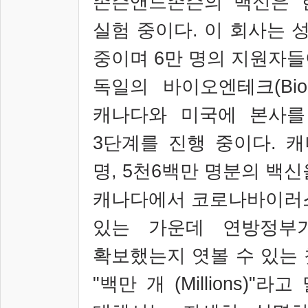
존슨앤드존슨의 백신은 
실험 중이다
.
이 회사는 
중이며
6
만 명의 지원자들
독일의 바이오엔테크
(Bi
캐나다와 미국에 본사를
3
단계를 진행 중이다
.
캐
명
, 5
천
6
백만 명분의 백신
캐나다에서 코로나바이러
있는 가운데 연방정부
확보했는지 엿볼 수 있는 
"
백만 개
(Millions)"
라고 