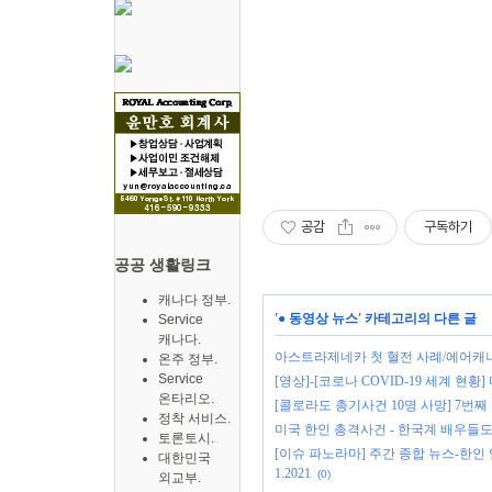
공감
구독하기
공공 생활링크
캐나다 정부.
'
● 동영상 뉴스
' 카테고리의 다른 글
Service
캐나다.
아스트라제네카 첫 혈전 사례/에어캐나
온주 정부.
Service
[영상]-[코로나 COVID-19 세계 현황
온타리오.
[콜로라도 총기사건 10명 사망] 7번째
정착 서비스.
미국 한인 총격사건 - 한국계 배우들도
토론토시.
[이슈 파노라마] 주간 종합 뉴스-한인
대한민국
1.2021
(0)
외교부.