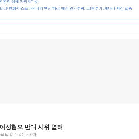
은 왕의 상에 가까워”
(0)
ID-19 현황/아스트라제네카 백신/해리-매건 인기추락/ LH땅투기 /캐나다 백신 접종
여성혐오 반대 시위 열려
ted by 알 수 없는 사용자