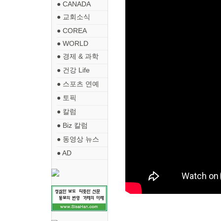
● CANADA
● 교회소식
● COREA
● WORLD
● 경제 & 과학
● 건강 Life
● 스포츠 연예
● 토픽
● 칼럼
● Biz 칼럼
● 동영상 뉴스
● AD