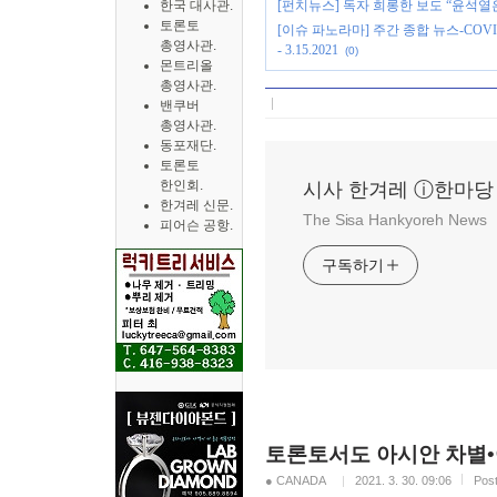
[펀치뉴스] 독자 희롱한 보도 “윤석열
한국 대사관.
토론토
[이슈 파노라마] 주간 종합 뉴스-COV
총영사관.
- 3.15.2021
(0)
몬트리올
총영사관.
밴쿠버
총영사관.
동포재단.
토론토
한인회.
시사 한겨레 ⓘ한마당
한겨레 신문.
The Sisa Hankyoreh News
피어슨 공항.
구독하기
토론토서도 아시안 차별•
● CANADA
2021. 3. 30. 09:06
Pos