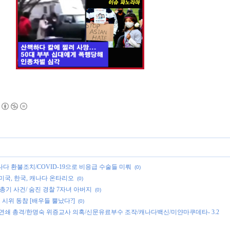
다 환불조치/COVID-19으로 비응급 수술들 미뤄
(0)
] 미국, 한국, 캐나다 온타리오
(0)
 총기 사건/ 숨진 경찰 7자녀 아버지
(0)
 시위 동참 [배우들 뿔났다?]
(0)
 연쇄 총격/한명숙 위증교사 의혹/신문유료부수 조작/캐나다백신/미얀마쿠데타- 3.2