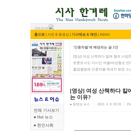
시사 한겨레 ⓘ한마당
2026.08.08
홈으로
|
사진 & 동영상
|
기사제보 & 제언
|
Admin
'인종차별'에 해당되는 글 3건
[영상] 여성 산책하다 칼에 찔려 사망
토론토서도 아시안 차별•여성혐오 반
졸업앨범에 인종차별 메세지 받은 소
[영상] 여성 산책하다 칼
는 이유?
● 동영상 뉴스
2021. 4. 8. 03:16
Po
전체 기사보기
● Hot 뉴스
● 한인사회