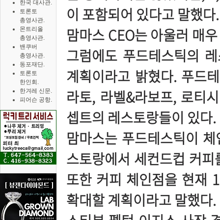
한국 대사관.
이 포함되어 있다고 말했다.
토론토
총영사관.
맘마스 CEO는 아울러 매우
몬트리올
총영사관.
밴쿠버
그럼에도 푸드테스틱의 레
총영사관.
동포재단.
계획이라고 밝혔다. 푸드테
토론토
한인회.
라토, 라벨&라보프, 로티시
한겨레 신문.
피어슨 공항.
셉트의 레스토랑들이 있다.
맘마스는 푸드테스틱이 체인점
스토랑에서 세컨드컵 커피를
또한 커피 체인점을 현재 1
확대할 계획이라고 말했다.