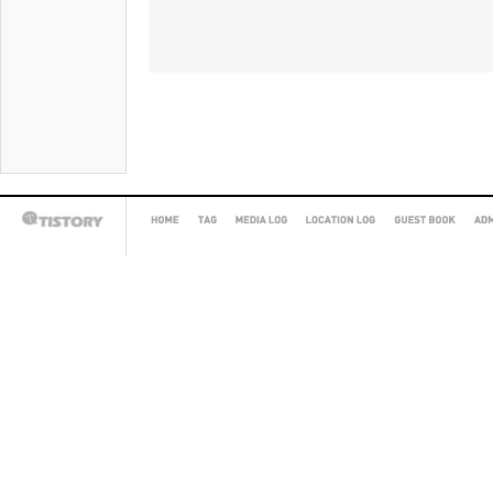
HOME
TAG
MEDIA
LOCATION
GUEST
AD
TISTORY
LOG
LOG
BOOK