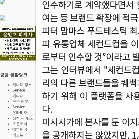
인수하기로 계약했다면서 앞
여는 등 브랜드 확장에 적극
피터 맘마스 푸드테스틱 최고
피 유통업체 세컨드컵을 이지스 브
로부터 인수할 것”이라고 발
그는 인터뷰에서 "세컨드컵
공공 생활링크
리의 다른 브랜드들을 퀘백
캐나다 정부.
Service
하기 위해 이 플랫폼을 사
캐나다.
온주 정부.
다.
Service
온타리오.
미시시가에 본사를 둔 이지
정착 서비스.
토론토시.
대한민국
을 공개하지는 않았지만, 1
외교부.