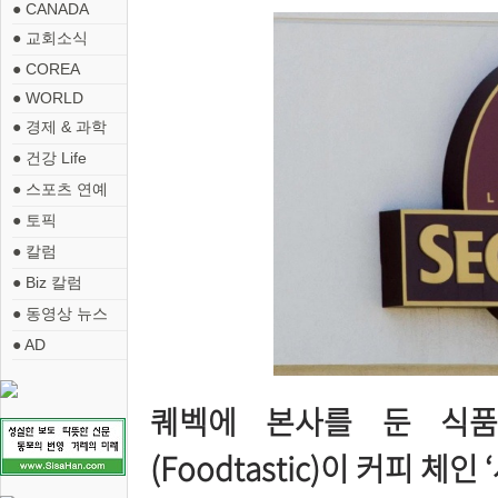
● CANADA
● 교회소식
● COREA
● WORLD
● 경제 & 과학
● 건강 Life
● 스포츠 연예
● 토픽
● 칼럼
● Biz 칼럼
● 동영상 뉴스
● AD
퀘벡에 본사를 둔 식품
(Foodtastic)이 커피 체인 