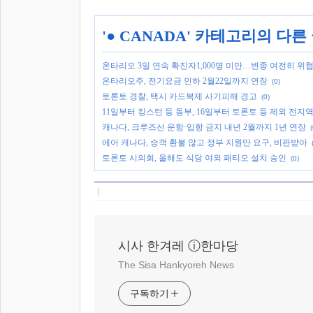
'
● CANADA
' 카테고리의 다른
온타리오 3일 연속 확진자1,000명 미만…변종 여전히 위협
온타리오주, 전기요금 인하 2월22일까지 연장
(0)
토론토 경찰, 택시 카드복제 사기피해 경고
(0)
11일부터 킹스턴 등 동부, 16일부터 토론토 등 제외 전지
캐나다, 크루즈선 운항·입항 금지 내년 2월까지 1년 연장
(
에어 캐나다, 승객 환불 않고 정부 지원만 요구, 비판받아
토론토 시의회, 올해도 식당 야외 패티오 설치 승인
(0)
시사 한겨레 ⓘ한마당
The Sisa Hankyoreh News
구독하기