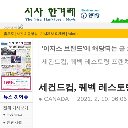
시사 한겨레 ⓘ한마당
2026.08.07
홈으로
|
사진 & 동영상
|
기사제보 & 제언
|
Admin
'이지스 브랜드'에 해당되는 글 
세컨드컵, 퀘벡 레스토랑 프랜차이즈
세컨드컵, 퀘벡 레스토랑 
● CANADA
2021. 2. 10. 06:06
전체 기사보기
● Hot 뉴스
● 한인사회