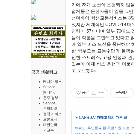
기에
23
개 노선이 운행되지 않
업체들은 운전자들이 일을 그
선더베이 학생교통서비스는
8
었지만 세계적인
COVID-19
대
연령이
57
세이며 일부
70
대도 
들이 직장을 그만두고 있다고 
에 일부 버스 노선을 중단해야 
한 학부모는 교통수단의 불확실
인한 스트레스
,
고용 안정과 관
있는데 이제 버스 운행과 더불
고 토로했다
.
공공 생활링크
캐나다 정부.
Service
캐나다.
공감
구독하기
온주 정부.
Service
온타리오.
정착 서비스.
'
● CANADA
' 카테고리의 다른 글
토론토시.
대한민국
트뤼도, 흑인들 위한 특별지원 프로그
외교부.