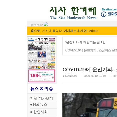
시사 한겨레 ⓘ한마당
2026.08.07
홈으로
|
사진 & 동영상
|
기사제보 & 제언
|
Admin
'운전기사'에 해당되는 글 1건
COVID-19에 운전기피.. 스쿨버스 
COVID-19에 운전기피
● CANADA
2020. 9. 10. 12:06
Pos
전체 기사보기
● Hot 뉴스
● 한인사회