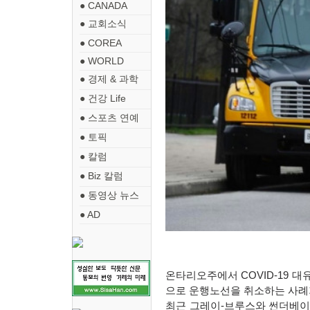
● CANADA
● 교회소식
● COREA
● WORLD
● 경제 & 과학
● 건강 Life
● 스포츠 연예
● 토픽
● 칼럼
● Biz 칼럼
● 동영상 뉴스
● AD
온타리오주에서
COVID-19
대유
으로 운행노선을 취소하는 사례
최근 그레이
-
브루스와 썬더베이