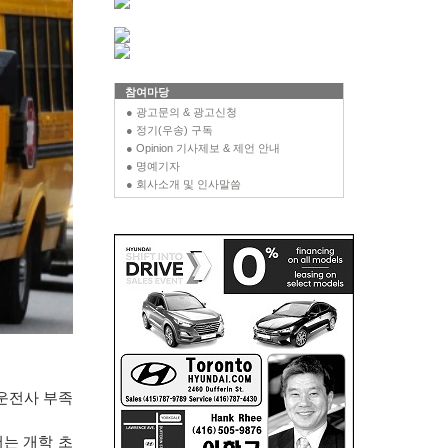
참여마당
● 광고문의 & 광고신청
● 정기(우송) 구독
● Opinion 기사제보 & 제언 안내
● 명예기자
● 회사소개 및 인사말씀
 운전사 부족
는 개학 초