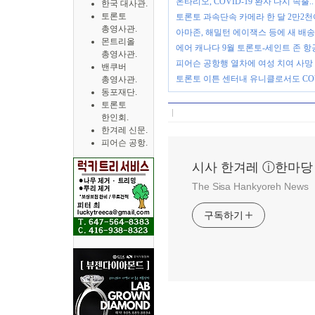
온타리오, COVID-19 환자 다시 속출.
한국 대사관.
토론토
토론토 과속단속 카메라 한 달 2만2천여
총영사관.
아마존, 해밀턴 에이잭스 등에 새 배송센터
몬트리올
에어 캐나다 9월 토론토-세인트 존 항
총영사관.
피어슨 공항행 열차에 여성 치여 사망
밴쿠버
토론토 이튼 센터내 유니클로서도 COV
총영사관.
동포재단.
토론토
한인회.
한겨레 신문.
피어슨 공항.
시사 한겨레 ⓘ한마당
The Sisa Hankyoreh News
구독하기