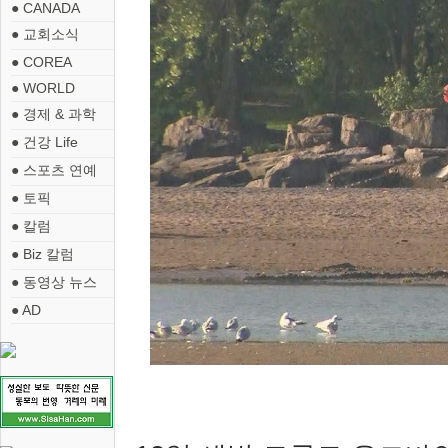
● CANADA
● 교회소식
● COREA
● WORLD
● 경제 & 과학
● 건강 Life
● 스포츠 연예
● 토픽
● 칼럼
● Biz 칼럼
● 동영상 뉴스
● AD