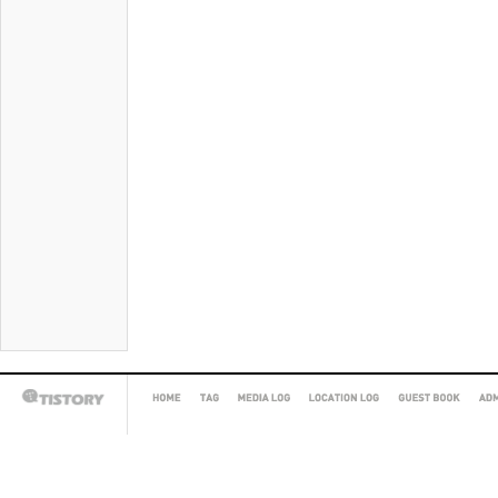
HOME
TAG
MEDIA
LOCATION
GUEST
AD
TISTORY
LOG
LOG
BOOK