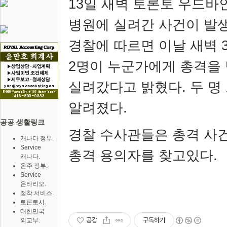
13
일 새벽 토론토 우드바
병원에 실려간 사건이 발
경찰에 따르면 이날 새벽
2
명이 누군가에게 총격을 
실려갔다고 밝혔다
.
두 명
알려졌다
.
공공 생활링크
경찰 수사관들은 총격 사
캐나다 정부.
Service
총격 용의자를 찾고있다
.
캐나다.
온주 정부.
Service
온타리오.
정착 서비스.
토론토시.
대한민국
공감
구독하기
외교부.