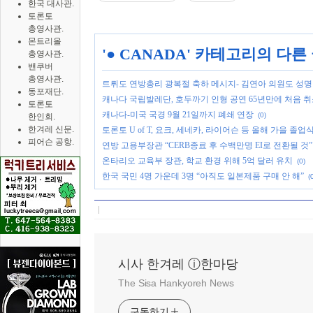
한국 대사관.
토론토
총영사관.
몬트리올
'
● CANADA
' 카테고리의 다른
총영사관.
밴쿠버
총영사관.
트뤼도 연방총리 광복절 축하 메시지- 김연아 의원도 성명
동포재단.
캐나다 국립발레단, 호두까기 인형 공연 65년만에 처음 
토론토
캐나다-미국 국경 9월 21일까지 폐쇄 연장
(0)
한인회.
한겨레 신문.
토론토 U of T, 요크, 세네카, 라이어슨 등 올해 가을 졸
피어슨 공항.
연방 고용부장관 “CERB종료 후 수백만명 EI로 전환될 것”
온타리오 교육부 장관, 학교 환경 위해 5억 달러 유치
(0)
한국 국민 4명 가운데 3명 “아직도 일본제품 구매 안 해”
(
시사 한겨레 ⓘ한마당
The Sisa Hankyoreh News
구독하기