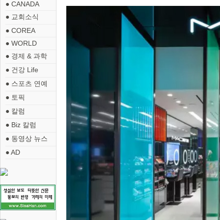
● CANADA
● 교회소식
● COREA
● WORLD
● 경제 & 과학
● 건강 Life
● 스포츠 연예
● 토픽
● 칼럼
● Biz 칼럼
● 동영상 뉴스
● AD