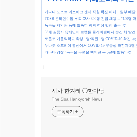
캐나다 포스트 이토비코 센터 직원 확진 폐쇄…일부 배달
TDSB 온라인수업 부족 교사 350명 긴급 채용… “150명 
독극물 백악관 등에 발송한 퀘벡 여성 법정 출두
(0)
83세 실종자 닷새만에 브램튼 클레어빌에서 숨진 채 발견
토론토 가톨릭학교 학생 1명•직원 1명 COVID-19 확진
(0)
누나붓 호프베이 광산에서 COVID-19 무증상 확진자 2명 
캐나다 경찰 "독극물 우편물 백악관 등 6곳에 발송"
(0)
시사 한겨레 ⓘ한마당
The Sisa Hankyoreh News
구독하기