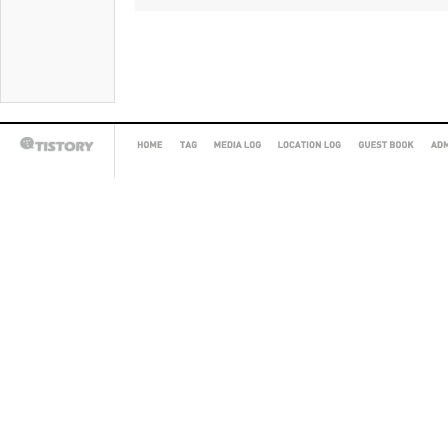
HOME
TAG
MEDIA
LOCATION
GUEST
AD
TISTORY
LOG
LOG
BOOK