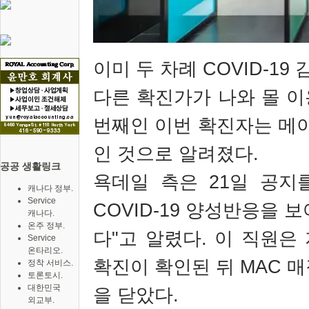
이미 두 차례
COVID-19
다른 확진가가 나와 몰 
번째인 이번 확진자는 메
인 것으로 알려졌다
.
공공 생활링크
욕데일 측은
21
일 공지
캐나다 정부.
Service
COVID-19
양성반응을 보여
캐나다.
온주 정부.
다
"
고 알렸다
.
이 직원은
Service
온타리오.
확진이 확인된 뒤
MAC
매
정착 서비스.
토론토시.
대한민국
을 닫았다
.
외교부.