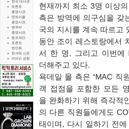
한국 대사관.
현재까지 최소
3
명 이상의
토론토
총영사관.
측은 방역에 의구심을 갖
몬트리올
총영사관.
국의 지시를 계속 따르고 
밴쿠버
총영사관.
동포재단.
동안 조이 레스토랑에서 
토론토
한인회.
서 한 명
,
그리고 이번에
한겨레 신문.
피어슨 공항.
더해주고 있다
.
욕데일 몰 측은
“MAC
직원
객 접점을 포함한 모든 
을 완화하기 위해 즉각적
의 다른 직원들에게도
CO
태이며
,
다시 일하기 전에