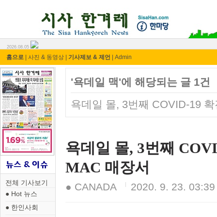
시사 한겨레 ⓘ한마당
2026.08.05
홈으로
|
사진 & 동영상
|
기사제보 & 제언
|
Admin
'욕데일 맥'에 해당되는 글 1건
욕데일 몰, 3번째 COVID-1
욕데일 몰, 3번째 CO
MAC 매장서
전체 기사보기
● CANADA
2020. 9. 23. 03:39
● Hot 뉴스
● 한인사회