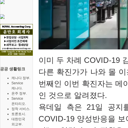
이미 두 차례
COVID-19
공공 생활링크
다른 확진가가 나와 몰 
캐나다 정부.
번째인 이번 확진자는 메
Service
캐나다.
인 것으로 알려졌다
.
온주 정부.
Service
온타리오.
욕데일 측은
21
일 공지
정착 서비스.
토론토시.
COVID-19
양성반응을 보여
대한민국
외교부.