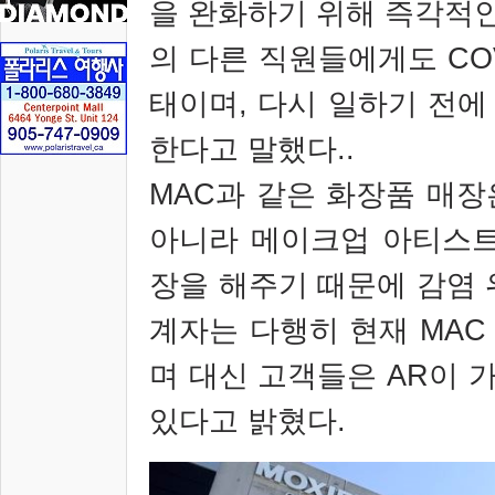
을 완화하기 위해 즉각적
의 다른 직원들에게도
CO
태이며
,
다시 일하기 전에
한다고 말했다
..
MAC
과 같은 화장품 매장
아니라 메이크업 아티스
장을 해주기 때문에 감염
계자는 다행히 현재
MA
며 대신 고객들은
AR
이 
있다고 밝혔다
.