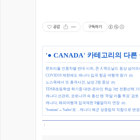
공감
구독하기
'
● CANADA
' 카테고리의 다른
몬트리올 인종차별 반대 시위, 존 A 맥도날드 동상 넘어뜨려
COVID19 제한에도 캐나다 입국 항공 여행객 증가
(0)
노스욕에서 또 총격사건, 남성 2명 중상
(0)
TDSB초등학생 학기중 대면-온라인 학습 3번 전환선택 가
캐나다 선관위, 코로나19 속 총선 땐 '주말 이틀 투표' 검토
캐나다, 해외여행객 입국제한 9월말까지 연장
(0)
'Seaman'→'Sailor'로…캐나다 해군 성중립적 직함으로 변경