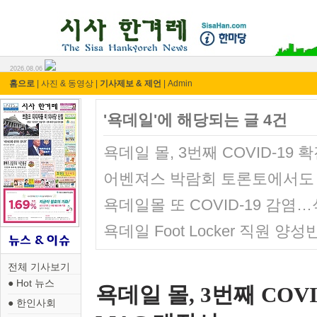
시사 한겨레 ⓘ한마당
2026.08.06
홈으로
|
사진 & 동영상
|
기사제보 & 제언
|
Admin
'욕데일'에 해당되는 글 4건
욕데일 몰, 3번째 COVID-1
어벤져스 박람회 토론토에서도
욕데일몰 또 COVID-19 감염
욕데일 Foot Locker 직원 양
전체 기사보기
● Hot 뉴스
욕데일 몰, 3번째 CO
● 한인사회