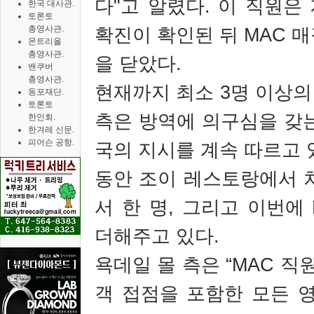
다
"
고 알렸다
.
이 직원은
한국 대사관.
토론토
총영사관.
확진이 확인된 뒤
MAC
매
몬트리올
총영사관.
을 닫았다
.
밴쿠버
총영사관.
현재까지 최소
3
명 이상의
동포재단.
토론토
측은 방역에 의구심을 갖
한인회.
한겨레 신문.
피어슨 공항.
국의 지시를 계속 따르고 
동안 조이 레스토랑에서 
서 한 명
,
그리고 이번에
더해주고 있다
.
욕데일 몰 측은
“MAC
직원
객 접점을 포함한 모든 