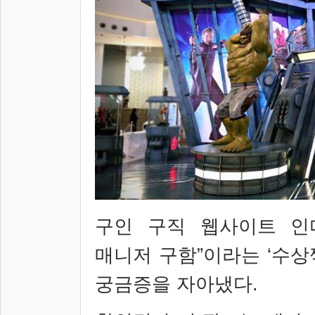
구인 구직 웹사이트 인
매니저 구함
”
이라는
‘
수상
궁금증을 자아냈다
.