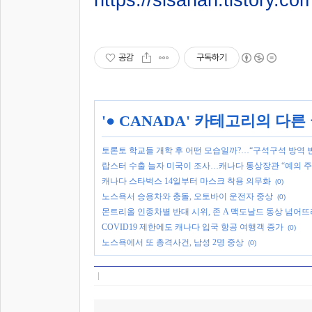
공감
구독하기
'
● CANADA
' 카테고리의 다른
토론토 학교들 개학 후 어떤 모습일까?…“구석구석 방역 
랍스터 수출 늘자 미국이 조사…캐나다 통상장관 “예의 주
캐나다 스타벅스 14일부터 마스크 착용 의무화
(0)
노스욕서 승용차와 충돌, 오토바이 운전자 중상
(0)
몬트리올 인종차별 반대 시위, 존 A 맥도날드 동상 넘어뜨려
COVID19 제한에도 캐나다 입국 항공 여행객 증가
(0)
노스욕에서 또 총격사건, 남성 2명 중상
(0)