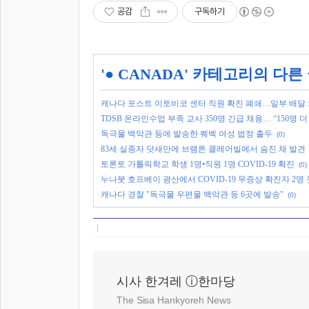
공감
구독하기
'
● CANADA
' 카테고리의 다른
캐나다 포스트 이토비코 센터 직원 확진 폐쇄…일부 배달
TDSB 온라인수업 부족 교사 350명 긴급 채용… “150명 
독극물 백악관 등에 발송한 퀘벡 여성 법정 출두
(0)
83세 실종자 닷새만에 브램튼 클레어빌에서 숨진 채 발견
토론토 가톨릭학교 학생 1명•직원 1명 COVID-19 확진
(0)
누나붓 호프베이 광산에서 COVID-19 무증상 확진자 2명 
캐나다 경찰 "독극물 우편물 백악관 등 6곳에 발송"
(0)
시사 한겨레 ⓘ한마당
The Sisa Hankyoreh News