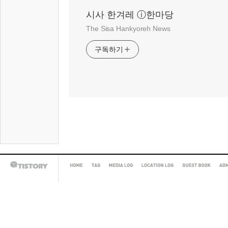
시사 한겨레 ⓘ한마당
The Sisa Hankyoreh News
구독하기
HOME
TAG
MEDIA
LOCATION
GUEST
AD
TISTORY
LOG
LOG
BOOK