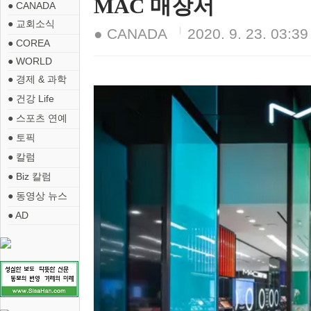
MAC 매장서
● CANADA
● 교회소식
● CANADA
2020. 9. 23. 03:39
● COREA
● WORLD
● 경제 & 과학
● 건강 Life
● 스포츠 연예
● 토픽
● 칼럼
● Biz 칼럼
● 동영상 뉴스
● AD