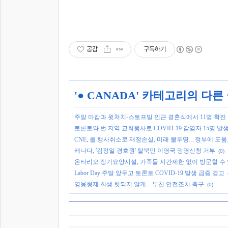
공감
구독하기
'
● CANADA
' 카테고리의 다른
주말 마캄과 윗쳐치-스토프빌 인근 결혼식에서 11명 확진
토론토와 번 지역 교회행사로 COVID-19 감염자 15명 발
CNE, 올 행사취소로 재정손실, 미래 불투명…정부에 도
캐나다, '김정일 경호원' 탈북민 이영국 망명신청 거부
(0)
온타리오 장기요양시설, 가족들 시간제한 없이 방문할 수
Labor Day 주말 앞두고 토론토 COVID-19 발생 급증 경고
영웅형제 희생 헛되지 않게…부친 안전조치 촉구
(0)