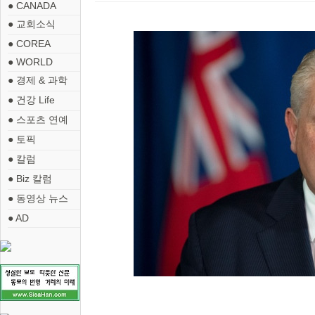
● CANADA
● 교회소식
● COREA
● WORLD
● 경제 & 과학
● 건강 Life
● 스포츠 연예
● 토픽
● 칼럼
● Biz 칼럼
● 동영상 뉴스
● AD