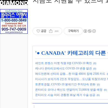
지금도 지원할 수 있으며
공감
구독하기
'
● CANADA
' 카테고리의 다른
세인트 로렌스 마켓 직원 6명 COVID-19 확진
(0)
캐나다 온타리오에서도 COVID-19 변종 발견
(0)
에드먼튼에 산타의 감동…한 마을 400여 집에 250$ 카드
(
미시사가 보석가게 2인조 무장강도…도난품 되찾으려던 
토론토경찰, COVID-19 봉쇄기간 주차단속 완화
(0)
온타리오 모더나 백신도 연말까지 53,000개 받을 예정
(0)
온타리오 사슴 머리 관통한 화살 제거 수술 성공
(0)