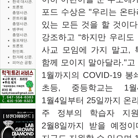
한국 대사관.
토론토
포드 수상은
"
우리는 온타
총영사관.
몬트리올
있는 모든 것을 할 것이다
총영사관.
밴쿠버
강조하고
“
하지만 우리도
총영사관.
동포재단.
토론토
사교 모임에 가지 말고
,
한인회.
한겨레 신문.
함께 모이지 말아달라
."
고
피어슨 공항.
1
월까지의
COVID-19
봉
초등
,
중등학교는
1
월
1
월
4
일부터
25
일까지 온
주 정부의 학습자 지
2
월
8
일까지 받을 예정이