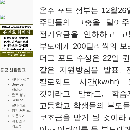
온주 포드 정부는
12
월
26
주민들의 고충을 덜어주
전기요금을 인하하고 고
부모에게
200
달러씩의 보
더그 포드 수상은
22
일 
같은 지원방침을 발표
,
공공 생활링크
캐나다 정부.
킬로와트 시간
(kw/hr)
Service
캐나다.
것이라고 말하고
,
학습
온주 정부.
Service
고등학교 학생들의 부모들
온타리오.
정착 서비스.
보조금을 받게 될 것이라
토론토시.
대한민국
외교부.
이하 어린이를 둔 부모에