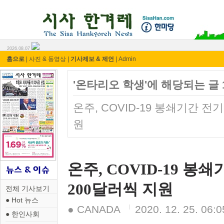
시사 한겨레 ⓘ한마당
2026.08.07
홈으로
|
사진 & 동영상
|
기사제보 & 제언
|
Admin
'온타리오 학생'에 해당되는 글 
온주, COVID-19 봉쇄기간 
원
온주, COVID-19 
200달러씩 지원
전체 기사보기
● Hot 뉴스
● CANADA
2020. 12. 25. 06:0
● 한인사회