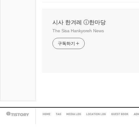
시사 한겨레 ⓘ한마당
The Sisa Hankyoreh News
구독하기
HOME
TAG
MEDIA
LOCATION
GUEST
AD
TISTORY
LOG
LOG
BOOK