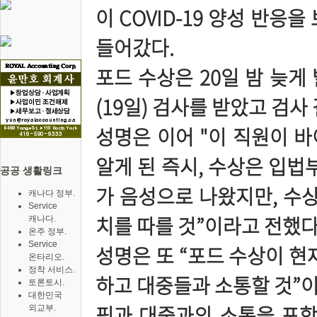
이 COVID-19 양성 반응
들어갔다.
포드 수상은 20일 밤 늦게
(19일) 검사를 받았고 검
성명은 이어 "이 직원이 
알게 된 즉시, 수상은 입법
공공 생활링크
가 음성으로 나왔지만, 수상
캐나다 정부.
Service
치를 따를 것”이라고 전했다
캐나다.
온주 정부.
Service
성명은 또 “포드 수상이 현
온타리오.
정착 서비스.
하고 대중들과 소통할 것”이
토론토시.
대한민국
핑과 대중과의 소통을 포함하
외교부.