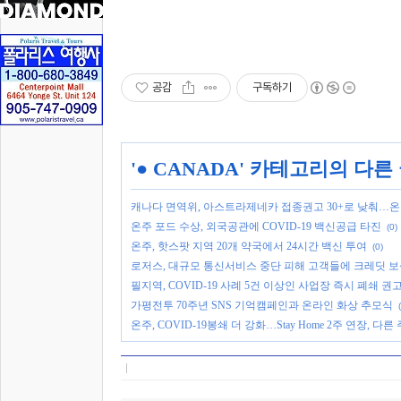
공감
구독하기
'
● CANADA
' 카테고리의 다른
캐나다 면역위, 아스트라제네카 접종권고 30+로 낮춰…온주
온주 포드 수상, 외국공관에 COVID-19 백신공급 타진
(0)
온주, 핫스팟 지역 20개 약국에서 24시간 백신 투여
(0)
로저스, 대규모 통신서비스 중단 피해 고객들에 크레딧 
필지역, COVID-19 사례 5건 이상인 사업장 즉시 폐쇄 권
가평전투 70주년 SNS 기억캠페인과 온라인 화상 추모식
온주, COVID-19봉쇄 더 강화…Stay Home 2주 연장, 다