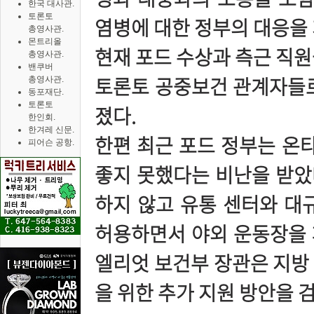
한국 대사관.
토론토
염병에 대한 정부의 대응을 
총영사관.
몬트리올
현재 포드 수상과 측근 직원
총영사관.
밴쿠버
토론토 공중보건 관계자들로
총영사관.
동포재단.
토론토
졌다.
한인회.
한겨레 신문.
한편 최근 포드 정부는 온
피어슨 공항.
좋지 못했다는 비난을 받았다
하지 않고 유통 센터와 대
허용하면서 야외 운동장을 
엘리엇 보건부 장관은 지방
을 위한 추가 지원 방안을 