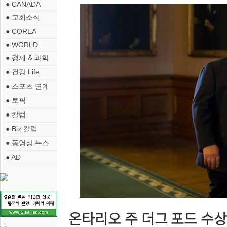
● CANADA
● 교회소식
● COREA
● WORLD
● 경제 & 과학
● 건강 Life
● 스포츠 연예
● 토픽
● 칼럼
● Biz 칼럼
● 동영상 뉴스
● AD
온타리오 주 더그 포드 수상