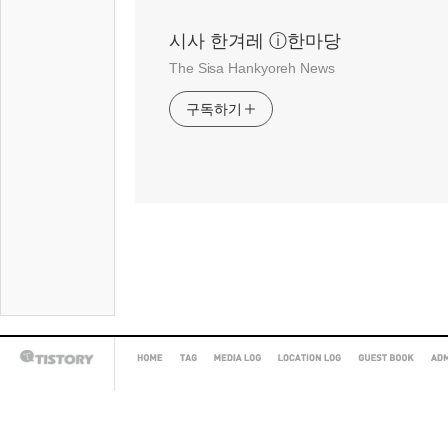
시사 한겨레 ⓘ한마당
The Sisa Hankyoreh News
구독하기
HOME
TAG
MEDIA
LOCATION
GUEST
AD
TISTORY
LOG
LOG
BOOK