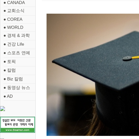
● CANADA
● 교회소식
● COREA
● WORLD
● 경제 & 과학
● 건강 Life
● 스포츠 연예
● 토픽
● 칼럼
● Biz 칼럼
● 동영상 뉴스
● AD