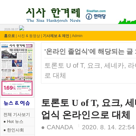
시사 한겨레 ⓘ한마당
2026.08.07
홈으로
|
사진 & 동영상
|
기사제보 & 제언
|
Admin
'온라인 졸업식'에 해당되는 글 
토론토 U of T, 요크, 세네카
로 대체
토론토 U of T, 요크,
업식 온라인으로 대체
전체 기사보기
● Hot 뉴스
● CANADA
2020. 8. 14. 22:54
● 한인사회