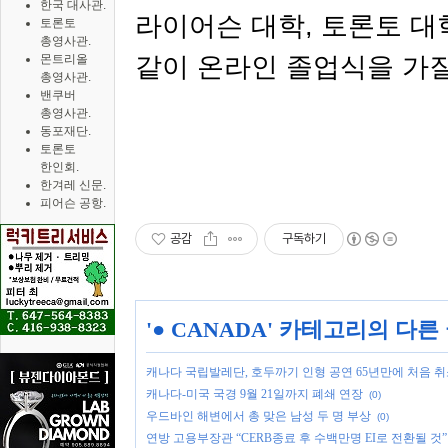
한국 대사관.
라이어슨 대학
,
토론토 대
토론토
총영사관.
같이 온라인 졸업식을 가
몬트리올
총영사관.
밴쿠버
총영사관.
동포재단.
토론토
한인회.
한겨레 신문.
피어슨 공항.
공감
구독하기
'
● CANADA
' 카테고리의 다른
캐나다 국립발레단, 호두까기 인형 공연 65년만에 처음 
캐나다-미국 국경 9월 21일까지 폐쇄 연장
(0)
우드바인 해변에서 총 맞은 남성 두 명 부상
(0)
연방 고용부장관 “CERB종료 후 수백만명 EI로 전환될 것”