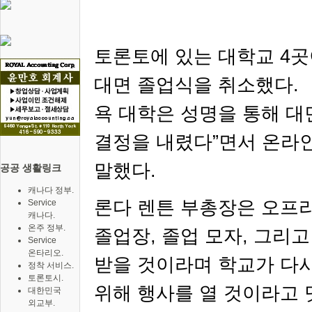
토론토에 있는 대학교
4
곳
대면 졸업식을 취소했다
.
욕 대학은 성명을 통해 
결정을 내렸다
”
면서 온라
말했다
.
공공 생활링크
캐나다 정부.
론다 렌튼
부총장은 오프
Service
캐나다.
온주 정부.
졸업장
,
졸업 모자
,
그리고
Service
온타리오.
받을 것이라며 학교가 다
정착 서비스.
토론토시.
위해 행사를 열 것이라고
대한민국
외교부.