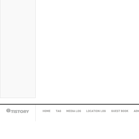
HOME
TAG
MEDIA
LOCATION
GUEST
AD
TISTORY
LOG
LOG
BOOK