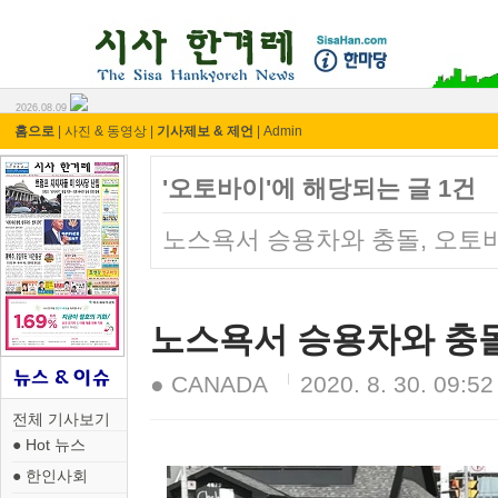
시사 한겨레 ⓘ한마당
2026.08.09
홈으로
|
사진 & 동영상
|
기사제보 & 제언
|
Admin
'오토바이'에 해당되는 글 1건
노스욕서 승용차와 충돌, 오토
노스욕서 승용차와 충돌
● CANADA
2020. 8. 30. 09:52
전체 기사보기
● Hot 뉴스
● 한인사회