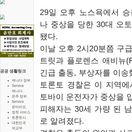
29
일 오후 노스욕에서 승
나 중상을 당한
30
대 오
됐다
.
이날 오후
2
시
20
분쯤 구
트릿과 플로렌스 애비뉴
(
긴급 출동
,
부상자를 이송
공공 생활링크
캐나다 정부.
토론토 경찰은 이 지역에
Service
캐나다.
토바이 운전자가 중상을 
온주 정부.
Service
피해자는
30
세 가량 된 
온타리오.
정착 서비스.
토론토시.
로 알려졌다
.
대한민국
외교부.