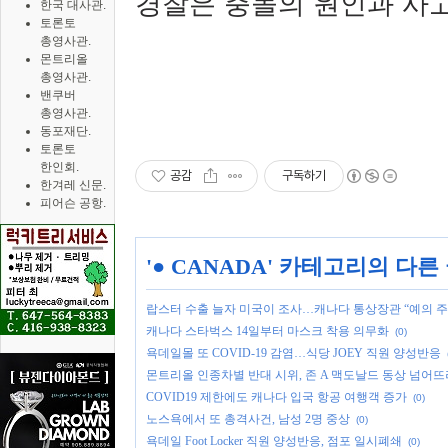
경찰은 충돌의 원인과 사
한국 대사관.
토론토
총영사관.
몬트리올
총영사관.
밴쿠버
총영사관.
동포재단.
토론토
한인회.
공감
구독하기
한겨레 신문.
피어슨 공항.
'
● CANADA
' 카테고리의 다른
랍스터 수출 늘자 미국이 조사…캐나다 통상장관 “예의 주
캐나다 스타벅스 14일부터 마스크 착용 의무화
(0)
욕데일몰 또 COVID-19 감염…식당 JOEY 직원 양성반응
몬트리올 인종차별 반대 시위, 존 A 맥도날드 동상 넘어뜨려
COVID19 제한에도 캐나다 입국 항공 여행객 증가
(0)
노스욕에서 또 총격사건, 남성 2명 중상
(0)
욕데일 Foot Locker 직원 양성반응, 점포 일시폐쇄
(0)