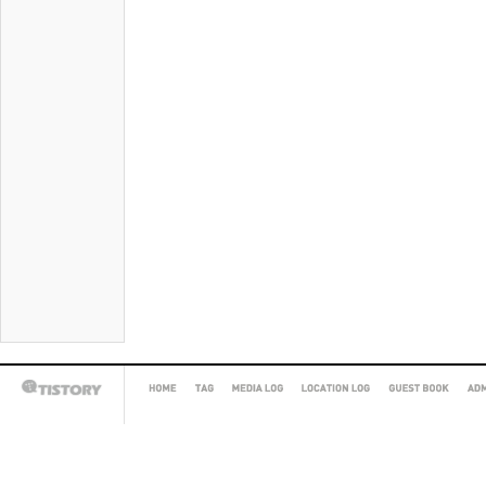
HOME
TAG
MEDIA
LOCATION
GUEST
AD
TISTORY
LOG
LOG
BOOK