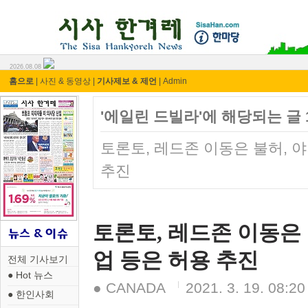
시사 한겨레 ⓘ한마당
2026.08.08
홈으로
|
사진 & 동영상
|
기사제보 & 제언
|
Admin
'에일린 드빌라'에 해당되는 글 
토론토, 레드존 이동은 불허, 
추진
토론토, 레드존 이동은
업 등은 허용 추진
전체 기사보기
● Hot 뉴스
● CANADA
2021. 3. 19. 08:20
● 한인사회