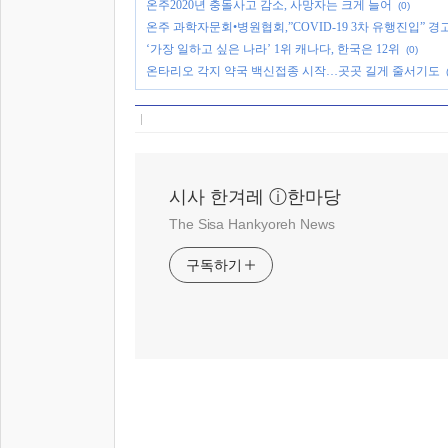
온주2020년 충돌사고 감소, 사망자는 크게 늘어
(0)
온주 과학자문회•병원협회,”COVID-19 3차 유행진입” 경
‘가장 일하고 싶은 나라’ 1위 캐나다, 한국은 12위
(0)
온타리오 각지 약국 백신접종 시작…곳곳 길게 줄서기도
시사 한겨레 ⓘ한마당
The Sisa Hankyoreh News
구독하기