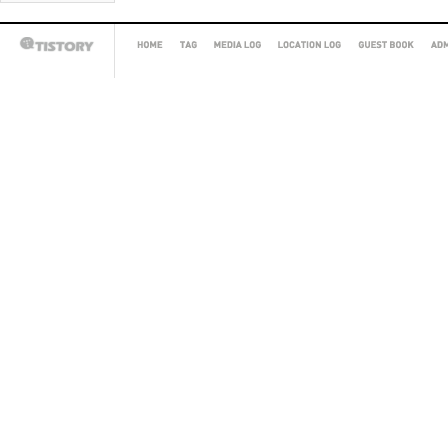
HOME
TAG
MEDIA
LOCATION
GUEST
AD
TISTORY
LOG
LOG
BOOK