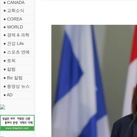
● CANADA
● 교회소식
● COREA
● WORLD
● 경제 & 과학
● 건강 Life
● 스포츠 연예
● 토픽
● 칼럼
● Biz 칼럼
● 동영상 뉴스
● AD