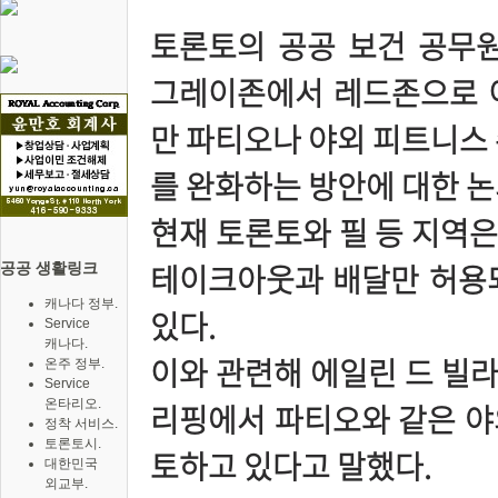
토론토의 공공 보건 공무원들
그레이존에서 레드존으로 
만 파티오나 야외 피트니스 
를 완화하는 방안에 대한 
현재 토론토와 필 등 지역
테이크아웃과 배달만 허용되
공공 생활링크
캐나다 정부.
있다.
Service
캐나다.
이와 관련해 에일린 드 빌라
온주 정부.
Service
온타리오.
리핑에서 파티오와 같은 야
정착 서비스.
토론토시.
토하고 있다고 말했다.
대한민국
외교부.