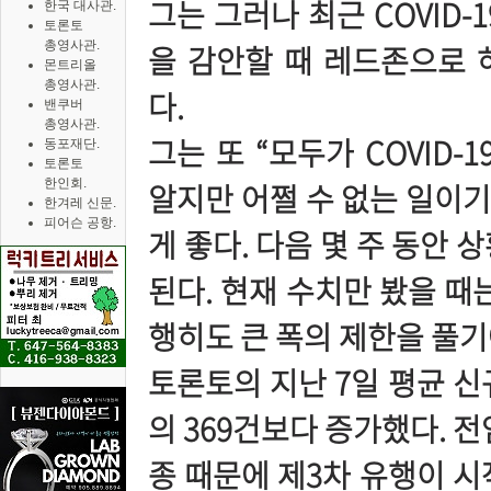
그는 그러나 최근 COVID
한국 대사관.
토론토
총영사관.
을 감안할 때 레드존으로 
몬트리올
총영사관.
다.
밴쿠버
총영사관.
그는 또 “모두가 COVID
동포재단.
토론토
한인회.
알지만 어쩔 수 없는 일이
한겨레 신문.
피어슨 공항.
게 좋다. 다음 몇 주 동안
된다. 현재 수치만 봤을 때
행히도 큰 폭의 제한을 풀기
토론토의 지난 7일 평균 신
의 369건보다 증가했다. 전염
종 때문에 제3차 유행이 시