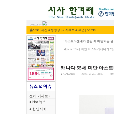
시사 한겨레 ⓘ한마당
2026.08.07
홈으로
|
사진 & 동영상
|
기사제보 & 제언
|
Admin
'아스트라젠네카 중단'에 해당되는 글
캐나다 55세 미만 아스트라제네카 백신
캐나다 55세 미만 아스트
● CANADA
2021. 3. 30. 08:57
Pos
전체 기사보기
● Hot 뉴스
● 한인사회