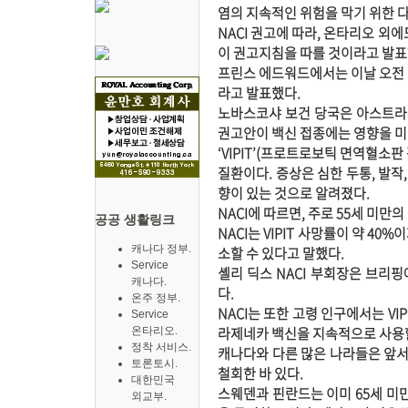
염의 지속적인 위험을 막기 위한 다
NACI 권고에 따라, 온타리오 외
이 권고지침을 따를 것이라고 발표
프린스 에드워드에서는 이날 오전 
라고 발표했다.
노바스코샤 보건 당국은 아스트라제
권고안이 백신 접종에는 영향을 미
‘VIPIT’(프로트로보틱 면역혈
질환이다. 증상은 심한 두통, 발작
향이 있는 것으로 알려졌다.
NACI에 따르면, 주로 55세 미
공공 생활링크
NACI는 VIPIT 사망률이 약 4
캐나다 정부.
소할 수 있다고 말했다.
Service
셸리 딕스 NACI 부회장은 브리
캐나다.
다.
온주 정부.
NACI는 또한 고령 인구에서는 VI
Service
라제네카 백신을 지속적으로 사용할
온타리오.
정착 서비스.
캐나다와 다른 많은 나라들은 앞서
토론토시.
철회한 바 있다.
대한민국
스웨덴과 핀란드는 이미 65세 미
외교부.