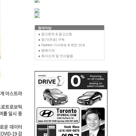
참여마당
● 광고문의 & 광고신청
● 정기(우송) 구독
● Opinion 기사제보 & 제언 안내
● 명예기자
● 회사소개 및 인사말씀
에게 아스트라
‘프로트로보틱
투여를 일시 중
새로운 데이터
VID-19 감