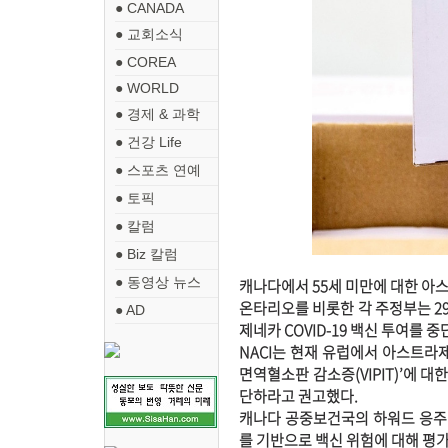
● CANADA
● 교회소식
● COREA
● WORLD
● 경제 & 과학
● 건강 Life
● 스포츠 연예
● 토픽
● 칼럼
● Biz 칼럼
● 동영상 뉴스
캐나다에서 55세 미만에 대한 아
온타리오를 비롯한 각 주정부는 2
● AD
제네카 COVID-19 백신 투여를 중
NACI는 현재 유럽에서 아스트라
면역혈소판 감소증(VIPIT)’에 대
단하라고 권고했다.
캐나다 공중보건국의 하워드 응주 부
를 기반으로 백신 위험에 대해 평가,