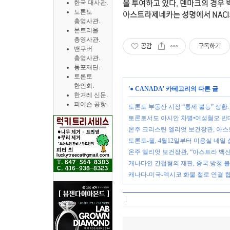
을 투여하고 있다. 덴마크의 경우 
한국 대사관.
토론토
아스트라제네카는 성명에서 NACI
총영사관.
몬트리올
총영사관.
공감
구독하기
밴쿠버
총영사관.
동포재단.
토론토
한인회.
'
● CANADA
' 카테고리의 다른 글
한겨레 신문.
피어슨 공항.
토론토 부동산 시장 “통제 불능” 상황
토론토서도 아시안 차별•여성혐오 반
온주 크리스틴 엘리엇 보건장관, 아
토론토-필, 4월12일부터 미용실 네일
온주 엘리엇 보건장관, “아스트라 백신
캐나다인 간첩혐의 재판, 중국 방청 
캐나다-미국-멕시코 화물 철로 연결 