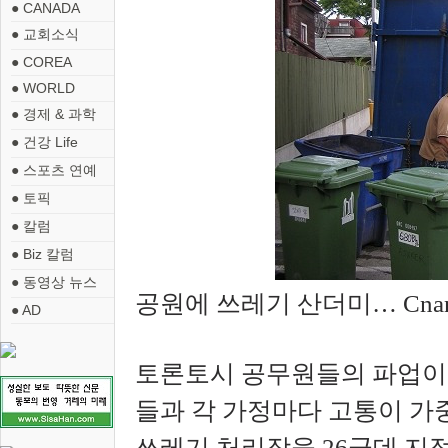
● CANADA
● 교회소식
● COREA
● WORLD
● 경제 & 과학
● 건강 Life
● 스포츠 연예
● 토픽
● 칼럼
● Biz 칼럼
● 동영상 뉴스
공원에 쓰레기 산더미… Cnan
● AD
토론토시 공무원들의 파업이
들과 각 가정마다 고통이 가
쓰레기 처리장을 26군데 지