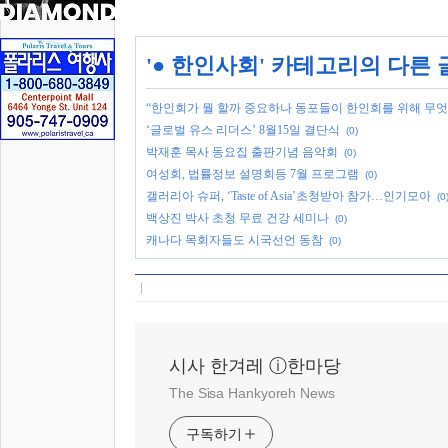
'
● 한인사회
' 카테고리의 다른 
“한인회가 뭘 할까 중요하나 동포들이 한인회를 위해 무엇
‘글로벌 유스 리더스’ 8월15일 결단식
(0)
박재훈 목사 동요집 출판기념 음악회
(0)
여성회, 법률정보 설명회등 7월 프로그램
(0)
갤러리아 슈퍼, ‘Taste of Asia’초청받아 참가…인기모아
(0
백상진 박사 초청 무료 건강 세미나
(0)
캐나다 목회자들도 시국선언 동참
(0)
시사 한겨레 ⓘ한마당
The Sisa Hankyoreh News
구독하기