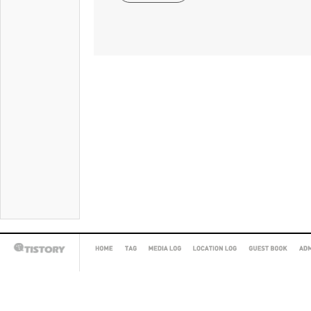
HOME
TAG
MEDIA
LOCATION
GUEST
AD
TISTORY
LOG
LOG
BOOK