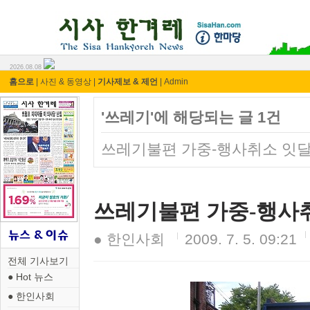
시사 한겨레 ⓘ한마당
2026.08.08
홈으로
|
사진 & 동영상
|
기사제보 & 제언
|
Admin
'쓰레기'에 해당되는 글 1건
쓰레기불편 가중-행사취소 잇
쓰레기불편 가중-행사
● 한인사회
2009. 7. 5. 09:21
전체 기사보기
● Hot 뉴스
● 한인사회