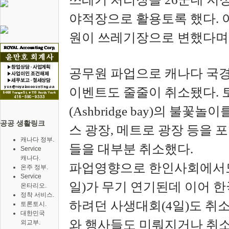
야적장으로 활용토록 했다. 
원이 쓰레기장으로 변했다며
공무원 파업으로 캐나다 국경
이벤트도 줄줄이 취소됐다.
(Ashbridge bay)의 불
공공 생활링크
스 광장, 메트로 광장 등을
캐나다 정부.
들을 대부분 취소했다.
Service
캐나다.
파업영향으로 한인사회에서도 
온주 정부.
Service
일)가 무기 연기된데 이어 
온타리오.
정착 서비스.
하려던 사생대회(4일)도 취
토론토시.
대한민국
와 행사들도 미뤄지거나 취소
외교부.