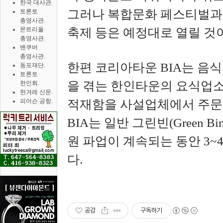
한국 대사관.
그러나 복합문화 페스티벌과 
토론토
총영사관.
몬트리올
축제 등은 예정대로 열릴 것
총영사관.
밴쿠버
총영사관.
한편 코리아타운 BIA는 음
동포재단.
토론토
을 겪는 한인타운의 요식업소
한인회.
한겨레 신문.
피어슨 공항.
적재함을 사설업체에서 주문,
BIA는 일반 그린빈(Green 
원 파업이 계속되는 동안 3
다.
공감
구독하기