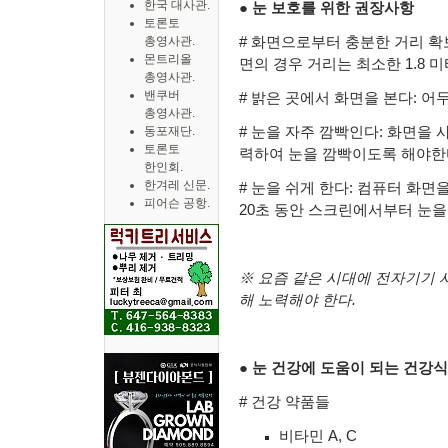
한국 대사관.
●
눈 보호를 위한 권장사항
토론토
총영사관.
#
화면으로부터 충분한 거리 확
몬트리올
면의 경우 거리는 최소한
1.8
미
총영사관.
밴쿠버
#
밝은 곳에서 화면을 본다
:
어두
총영사관.
동포재단.
#
눈을 자주 깜빡인다
:
화면을 
토론토
력하여 눈을 깜빡이도록 해야한
한인회.
한겨레 신문.
#
눈을 쉬게 한다
:
컴퓨터 화면을
피어슨 공항.
20
초 동안 스크린에서부터 눈을
※
요즘 같은 시대에 전자기기 
해 노력해야 한다
.
●
눈 건강에 도움이 되는 건강
#
건강 약품들
비타민 A, C