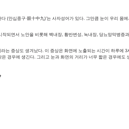
한다
(
안십중구
·
眼十中九
)’
는 사자성어가 있다
.
그만큼 눈이 우리 몸에
시작되면서 노안을 비롯해 백내장
,
황반변성
,
녹내장
,
당뇨망막병증과
이라는 증상도 생겨났다
.
이 증상은 화면에 노출되는 시간이 하루에
3
밝은 경우에 생긴다
.
그리고 눈과 화면의 거리가 너무 짧은 경우에도 
?