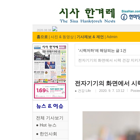
시사 한겨레 ⓘ한마당
2026.08.08
홈으로
|
사진 & 동영상
|
기사제보 & 제언
|
Admin
'시력저하'에 해당되는 글 1건
전자기기의 화면에서 시력 건강 지키
전자기기의 화면에서 시
● 건강 Life
2020. 9. 7. 13:12
Post
전체 기사보기
● Hot 뉴스
● 한인사회