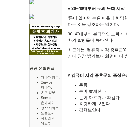
● 30~40
대부터
눈의
노화
시작
‘몸이 열이면 눈은 아홉에 해당
다는 것을 강조하는 말이다
.
30, 40
대부터 본격적인 노화가 
환의 발병률이 높아진다
.
최근에는 ‘컴퓨터 시각 증후군
’
거나 권장 밝기보다 화면이 더 
공공 생활링크
#
컴퓨터 시각 증후군의 증상은
캐나다 정부.
Service
두통
캐나다.
눈이 빨개진다
온주 정부.
눈이 아프거나 따갑다
Service
온타리오.
흐릿하게 보인다
정착 서비스.
겹쳐보인다
.
토론토시.
대한민국
외교부.