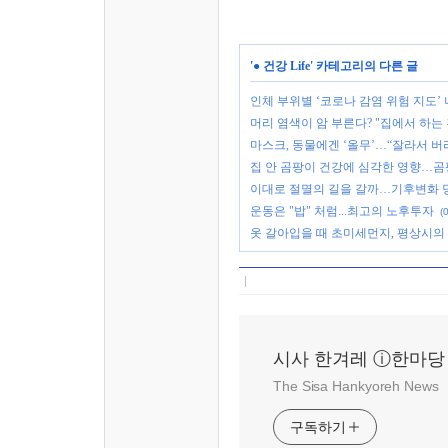
'
● 건강 Life
' 카테고리의 다른 글
인체 부위별 ‘코로나 감염 위험 지도’
머리 염색이 암 부른다? "집에서 하는 
마스크, 동물에겐 ‘올무’…“잘라서 버
집 안 곰팡이 건강에 심각한 영향…
이대로 절멸의 길을 갈까…기후변화 당
운동은 "밥" 처럼...최고의 노후투자
(0
옷 갈아입을 때 초미세먼지, 평상시의 3
시사 한겨레 ⓘ한마당
The Sisa Hankyoreh News
구독하기