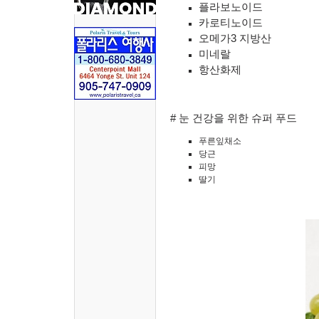
플라보노이드
카로티노이드
오메가3 지방산
미네랄
항산화제
#
눈 건강을 위한 슈퍼 푸드
푸른잎채소
당근
피망
딸기