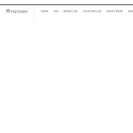
HOME
TAG
MEDIA
LOCATION
GUEST
AD
TISTORY
LOG
LOG
BOOK