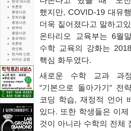
나온다고 했을 때
“
도전
한국 대사관.
토론토
했지만
, COVID-19
대유행
총영사관.
몬트리올
더욱 짙어졌다고 말하고
총영사관.
밴쿠버
총영사관.
온타리오 교육부는
6
월말
동포재단.
토론토
수학 교육의 강화는
201
한인회.
한겨레 신문.
핵심 화두였다
.
피어슨 공항.
새로운 수학 교과 과
“
기본으로 돌아가기
“
전략
코딩 학습
,
재정적 언어 
있다
.
또한 학생들은 이제
것이 아니라 수학의 전체 