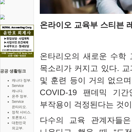
온라이오 교육부 스티븐 
온타리오의 새로운 수학 
목소리가 커지고 있다
.
교
공공 생활링크
및 훈련 등이 거의 없으
캐나다 정부.
Service
COVID-19
팬데믹 기간
캐나다.
온주 정부.
Service
부작용이 걱정된다는 것
온타리오.
정착 서비스.
토론토시.
다수의 교육 관계자들은
대한민국
외교부.