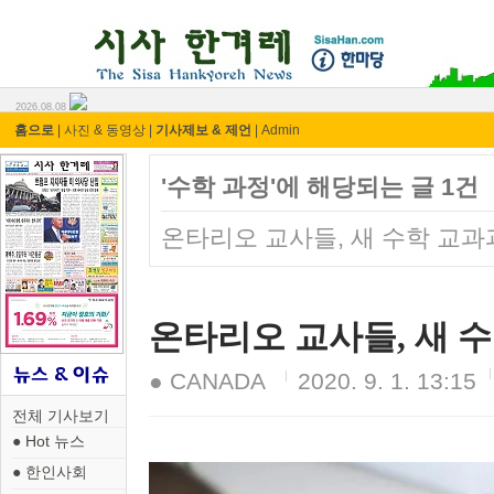
시사 한겨레 ⓘ한마당
2026.08.08
홈으로
|
사진 & 동영상
|
기사제보 & 제언
|
Admin
'수학 과정'에 해당되는 글 1건
온타리오 교사들, 새 수학 교과
온타리오 교사들, 새 
● CANADA
2020. 9. 1. 13:15
전체 기사보기
● Hot 뉴스
● 한인사회