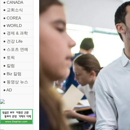
● CANADA
● 교회소식
● COREA
● WORLD
● 경제 & 과학
● 건강 Life
● 스포츠 연예
● 토픽
● 칼럼
● Biz 칼럼
● 동영상 뉴스
● AD