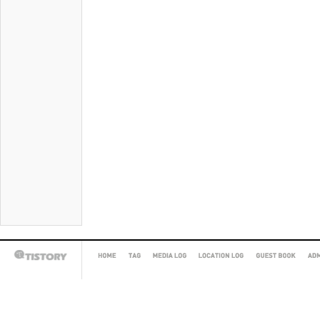
HOME
TAG
MEDIA
LOCATION
GUEST
AD
TISTORY
LOG
LOG
BOOK