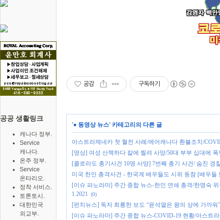
공감
구독하기
공공 생활링크
'
● 동영상 뉴스
' 카테고리의 다른 글
캐나다 정부.
아스트라제네카 첫 혈전 사례/에어캐나다 환불조치/COVI
Service
캐나다.
[영상] 여성 산책하다 칼에 찔려 사망/50대 부부 십대에
온주 정부.
[콜로라도 총기사건 10명 사망] 7번째 총기 사건/ 숨진 경
Service
미국 한인 총격사건 - 한국계 배우들도 시위 동참 [배우들 
온타리오.
[이슈 파노라마] 주간 종합 뉴스-한인 연쇄 총격/한명숙 
정착 서비스.
1.2021
(0)
토론토시.
[펀치뉴스] 독자 희롱한 보도 “윤석열은 왕의 상에 가까워
대한민국
외교부.
[이슈 파노라마] 주간 종합 뉴스-COVID-19 현황/아스