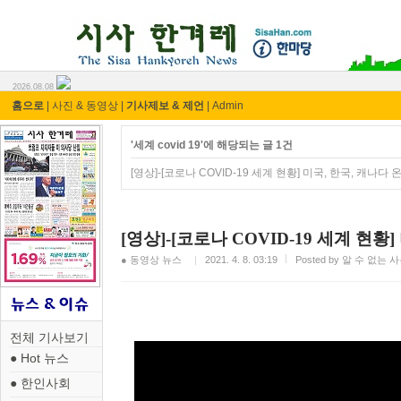
시사 한겨레 ⓘ한마당
2026.08.08
홈으로
|
사진 & 동영상
|
기사제보 & 제언
|
Admin
'세계 covid 19'에 해당되는 글 1건
[영상]-[코로나 COVID-19 세계 현황] 미국, 한국, 캐나다
[영상]-[코로나 COVID-19 세계 현황
● 동영상 뉴스
2021. 4. 8. 03:19
Posted by 알 수 없는 
전체 기사보기
● Hot 뉴스
● 한인사회