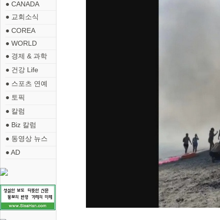
● CANADA
● 교회소식
● COREA
● WORLD
● 경제 & 과학
● 건강 Life
● 스포츠 연예
● 토픽
● 칼럼
● Biz 칼럼
● 동영상 뉴스
● AD