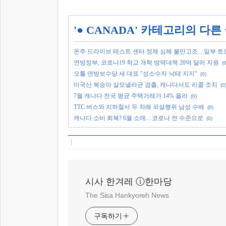
'
● CANADA
' 카테고리의 다른
온주 드라이브 테스트 센터 정체 심해 불만고조…일부 토
연방정부, 코로나19 학교 개학 방역대책 20억 달러 지원
(0
오툴 연방보수당 새 대표 "성소수자·낙태 지지"
(0)
미국산 복숭아 살모넬라균 검출, 캐나다서도 리콜 조치
(0
7월 캐나다 전국 평균 주택거래가 14% 올라
(0)
TTC 버스와 지하철서 두 차례 외설행위 남성 수배
(0)
캐나다 소비 회복? 6월 소매…코로나 전 수준으로
(0)
시사 한겨레 ⓘ한마당
The Sisa Hankyoreh News
구독하기