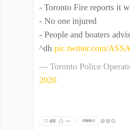
- Toronto Fire reports it 
- No one injured
- People and boaters advis
^dh
pic.twitter.com/AS
— Toronto Police Operat
2020
공감
구독하기