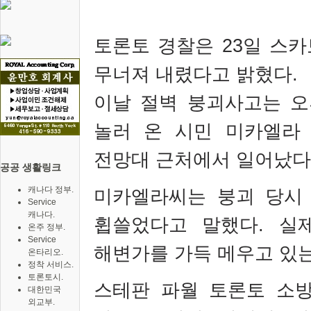
토론토 경찰은
23
일 스카
무너져 내렸다고 밝혔다
.
이날 절벽 붕괴사고는 
놀러 온 시민 미카엘라
전망대 근처에서 일어났다
공공 생활링크
캐나다 정부.
미카엘라씨는 붕괴 당시
Service
캐나다.
휩쓸었다고 말했다
.
실
온주 정부.
Service
해변가를 가득 메우고 있
온타리오.
정착 서비스.
토론토시.
스테판 파월 토론토 소
대한민국
외교부.