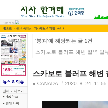
시사 한겨레 ⓘ한마당
2026.08.08
홈으로
|
사진 & 동영상
|
기사제보 & 제언
|
Admin
'붕괴'에 해당되는 글 1건
스카보로 블러프 해변 절벽 일부
스카보로 블러프 해변 절
● CANADA
2020. 8. 24. 11:55
전체 기사보기
● Hot 뉴스
● 한인사회