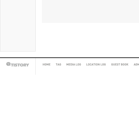
HOME
TAG
MEDIA
LOCATION
GUEST
AD
TISTORY
LOG
LOG
BOOK