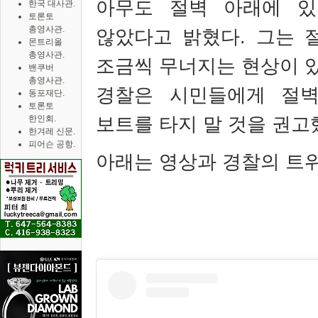
아무도 절벽 아래에 있
한국 대사관.
토론토
총영사관.
않았다고 밝혔다
.
그는 
몬트리올
총영사관.
조금씩 무너지는 현상이 
밴쿠버
총영사관.
경찰은 시민들에게 절벽
동포재단.
토론토
보트를 타지 말 것을 권고
한인회.
한겨레 신문.
피어슨 공항.
아래는 영상과 경찰의 트위