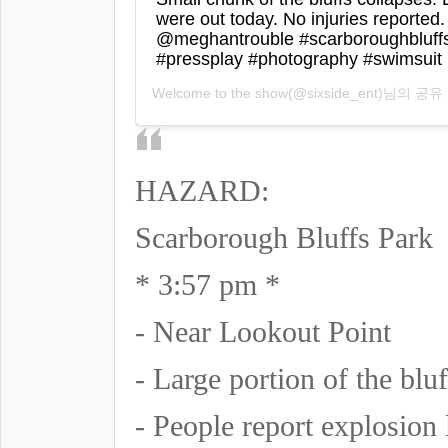
were out today. No injuries reported
@meghantrouble #scarboroughbluff
#pressplay #photography #swimsuit
Welcome to the show
(@sixside_ent)님의 
HAZARD:
Scarborough Bluffs Park
* 3:57 pm *
- Near Lookout Point
- Large portion of the blu
- People report explosion