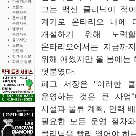
한국 대사관.
그는 백신 클리닉이 적
토론토
총영사관.
몬트리올
계기로 온타리오 내에 
총영사관.
밴쿠버
개설하기 위해 노력
총영사관.
동포재단.
온타리오에서는 지금까지
토론토
한인회.
한겨레 신문.
위해 애썼지만 올 봄에는
피어슨 공항.
덧붙였다
.
페그 서장은
"
이러한 
운영하는 것은 큰 사업
”
시설과 물류 계획
,
인력 배
필요한 모든 운영 절차와
클리닉을 빨리 열어야 하