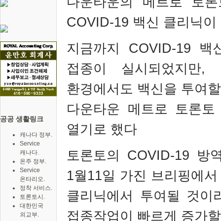
다운타운의 메트로 토론
COVID-19
백신 클리닉이
지금까지
COVID-19
백
접종이 실시되었지만
,
환경에서도 백신을 투여할
다운타운 메트로 토론토
공공 생활링크
열기로 했다
캐나다 정부.
Service
토론토의
COVID-19
방
캐나다.
온주 정부.
Service
1
월
11
일 가진 브리핑에서
온타리오.
정착 서비스.
클리닉에서 투여될 것이
토론토시.
대한민국
접종작업이 빠르게 증가할
외교부.