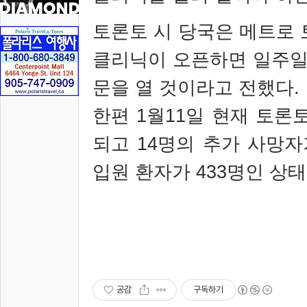
토론토 시 당국은 메트로 
클리닉이 오픈하면 일주일
문을 열 것이라고 전했다
.
한편
1
월
11
일 현재 토론
되고
14
명의 추가 사망자
입원 환자가
433
명인 상
공감
구독하기