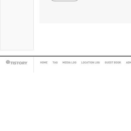
HOME
TAG
MEDIA
LOCATION
GUEST
AD
TISTORY
LOG
LOG
BOOK