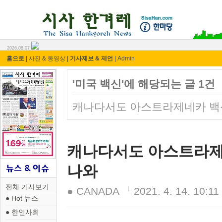
시사 한겨레 ⓘ한마당
2026.08.07
홈으로
|
사진 & 동영상
|
기사제보 & 제언
|
Admin
'미국 백신'에 해당되는 글 1건
캐나다서도 아스트라제네카 백신
캐나다서도 아스트라제네
나와
전체 기사보기
● CANADA
2021. 4. 14. 10:11
● Hot 뉴스
● 한인사회