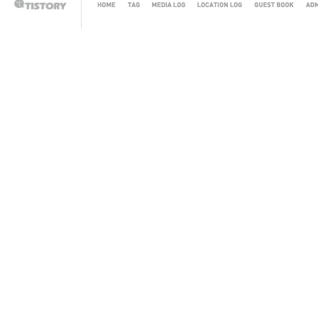
HOME
TAG
MEDIA
LOCATION
GUEST
AD
TISTORY
LOG
LOG
BOOK