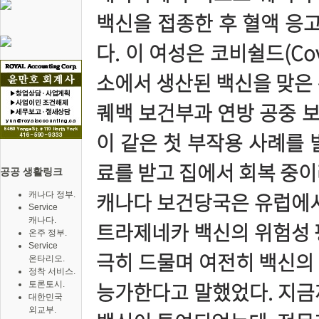
백신을 접종한 후 혈액 응고
다. 이 여성은 코비쉴드(Cov
소에서 생산된 백신을 맞은
퀘백 보건부과 연방 공중 
이 같은 첫 부작용 사례를 
료를 받고 집에서 회복 중이
공공 생활링크
캐나다 보건당국은 유럽에서
캐나다 정부.
Service
캐나다.
트라제네카 백신의 위험성 
온주 정부.
Service
극히 드물며 여전히 백신의
온타리오.
정착 서비스.
능가한다고 말했었다. 지금
토론토시.
대한민국
외교부.