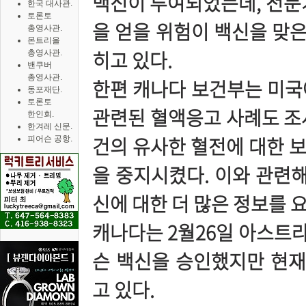
백신이 투여되었는데, 전문가
한국 대사관.
토론토
을 얻을 위험이 백신을 맞은
총영사관.
몬트리올
히고 있다.
총영사관.
밴쿠버
총영사관.
한편 캐나다 보건부는 미국
동포재단.
토론토
관련된 혈액응고 사례도 조사
한인회.
한겨레 신문.
건의 유사한 혈전에 대한 보
피어슨 공항.
을 중지시켰다. 이와 관련해
신에 대한 더 많은 정보를 
캐나다는 2월26일 아스트라
슨 백신을 승인했지만 현
고 있다.