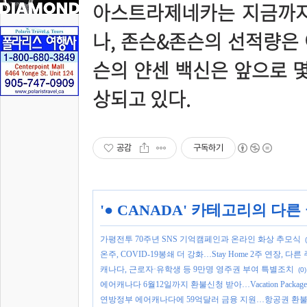
아스트라제네카는 지금까지 
나, 존슨&존슨의 선적량은 
슨의 얀센 백신은 앞으로 몇
상되고 있다.
공감
구독하기
'
● CANADA
' 카테고리의 다른
가평전투 70주년 SNS 기억캠페인과 온라인 화상 추모식
온주, COVID-19봉쇄 더 강화…Stay Home 2주 연장, 다
캐나다, 근로자·유학생 등 9만명 영주권 부여 특별조치
(0)
에어캐나다 6월12일까지 환불신청 받아…Vacation Packag
연방정부 에어캐나다에 59억달러 금융 지원…항공권 환불