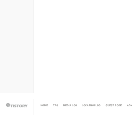
HOME
TAG
MEDIA
LOCATION
GUEST
AD
TISTORY
LOG
LOG
BOOK