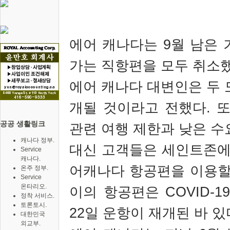
에어 캐나다는
9
월 남은 
가는 직항편을 모두 취소
에어 캐나다 대변인은 두 
개될 것이라고 전했다
.
또
공공 생활링크
관련 여행 제한과 낮은 
캐나다 정부.
대신 고객들은 세인트존에
Service
캐나다.
어캐나다 항공편을 이용할
온주 정부.
Service
온타리오.
이의 항공편은
COVID-1
정착 서비스.
토론토시.
22
일 운항이 재개된 바 있
대한민국
외교부.