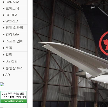
● CANADA
● 교회소식
● COREA
● WORLD
● 경제 & 과학
● 건강 Life
● 스포츠 연예
● 토픽
● 칼럼
● Biz 칼럼
● 동영상 뉴스
● AD