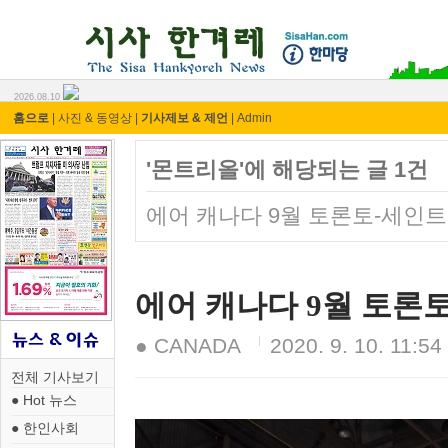
시사 한겨레 ⓘ한마당
2026.08.10
홈으로
|
사진 & 동영상
|
기사제보 & 제언
|
Admin
'몬트리올'에 해당되는 글 1건
에어 캐나다 9월 토론토-세인트
에어 캐나다 9월 토론
● CANADA
2020. 9. 10. 11:54
전체 기사보기
● Hot 뉴스
● 한인사회