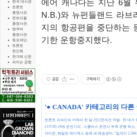
에어 캐나다는 지난
6
월
한국 대사관.
토론토
N.B.)
와 뉴펀들랜드 라브
총영사관.
몬트리올
총영사관.
지의 항공편을 중단하는 
밴쿠버
총영사관.
기한 운항중지했다
.
동포재단.
토론토
한인회.
한겨레 신문.
피어슨 공항.
공감
구독하기
'
● CANADA
' 카테고리의 다른
토론토 과속단속 카메라 한 달 2만2천여건 적발.. 한 대가 
COVID-19에 운전기피.. 스쿨버스 운전사 부족 운행 취소
아마존, 해밀턴 에이잭스 등에 새 배송센터, "일자리 2,500