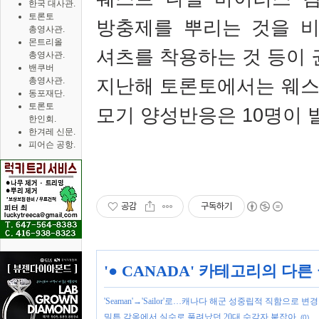
한국 대사관.
토론토
방충제를 뿌리는 것을 비
총영사관.
몬트리올
셔츠를 착용하는 것 등이
총영사관.
밴쿠버
지난해 토론토에서는 웨스
총영사관.
동포재단.
토론토
모기 양성반응은
10
명이 
한인회.
한겨레 신문.
피어슨 공항.
공감
구독하기
'
● CANADA
' 카테고리의 다른
'Seaman'→'Sailor'로…캐나다 해군 성중립적 직함으로 변경
밀튼 감옥에서 실수로 풀려났던 20대 수감자 붙잡아
(0)