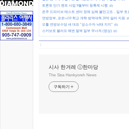
토론토 단기 렌트 사업 9월부터 등록제 시행
(0)
온주 드라이브 테스트 센터 정체 심해 불만고조…일부 토
연방정부, 코로나19 학교 개학 방역대책 20억 달러 지원
(0
오툴 연방보수당 새 대표 "성소수자·낙태 지지"
(0)
스카보로 블러프 해변 절벽 일부 무너져 (영상)
(0)
시사 한겨레 ⓘ한마당
The Sisa Hankyoreh News
구독하기