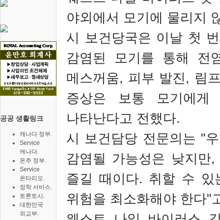
야외에서 모기에 물리지 
시 보건당국은 이날 첫 
감염된 모기를 통해 전
메스꺼움
,
피부 발진
,
림프
증상은 보통 모기에게
나타난다고 전했다
.
공공 생활링크
캐나다 정부.
시 보건담당 전문의는
"
우
Service
캐나다.
감염될 가능성은 낮지만
온주 정부.
Service
즐길 때이다
.
취할 수 있
온타리오.
정착 서비스.
위험을 최소화해야 한다
"
토론토시.
대한민국
외교부.
웨스트 나일 바이러스 