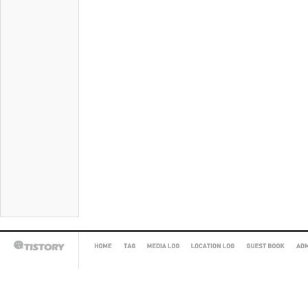
HOME
TAG
MEDIA
LOCATION
GUEST
AD
TISTORY
LOG
LOG
BOOK