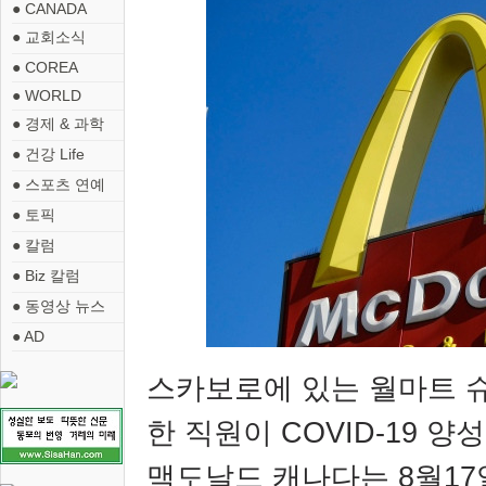
● CANADA
● 교회소식
● COREA
● WORLD
● 경제 & 과학
● 건강 Life
● 스포츠 연예
● 토픽
● 칼럼
● Biz 칼럼
● 동영상 뉴스
● AD
스카보로에 있는 월마트 
한 직원이
COVID-19
양성
맥도날드 캐나다는
8
월
17