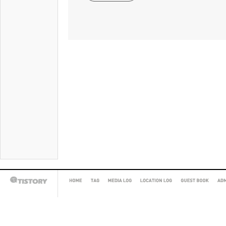
HOME
TAG
MEDIA
LOCATION
GUEST
AD
TISTORY
LOG
LOG
BOOK