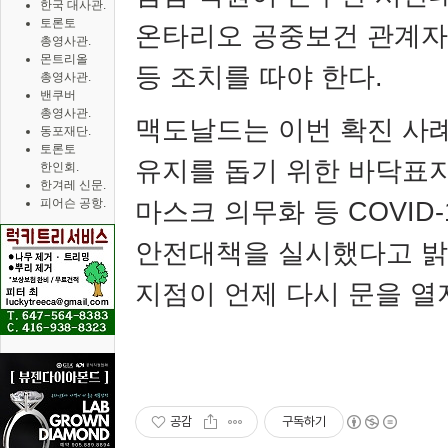
한국 대사관.
토론토
온타리오 공중보건 관계자
총영사관.
몬트리올
등 조치를 따야 한다
.
총영사관.
밴쿠버
총영사관.
맥도날드는 이번 확진 사
동포재단.
토론토
유지를 돕기 위한 바닥표
한인회.
한겨레 신문.
피어슨 공항.
마스크 의무화 등
COVID-
안전대책을 실시했다고 
지점이 언제 다시 문을 
공감
구독하기