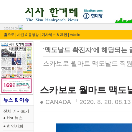
시사 한겨레 ⓘ한마당
2026.08.09
홈으로
|
사진 & 동영상
|
기사제보 & 제언
|
Admin
'맥도날드 확진자'에 해당되는 
스카보로 월마트 맥도날드 직원, 
스카보로 월마트 맥도날드
● CANADA
2020. 8. 20. 08:13
전체 기사보기
● Hot 뉴스
● 한인사회