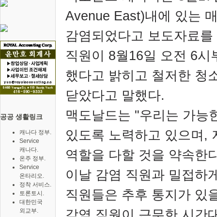
Avenue East)
내에 있는
감염되었다고 보도자료를 
직원이
8
월
16
일 오전
6
시
했다고 밝히고 철저한 청소
닫았다고 말했다
.
맥도날드는
"
우리는 가능한
공공 생활링크
있도록 노력하고 있으며
,
캐나다 정부.
Service
캐나다.
역할을 다할 것을 약속한
온주 정부.
Service
이날 감염 직원과 밀접하
온타리오.
정착 서비스.
직원들은 추후 통지가 있을
토론토시.
대한민국
감염 직원이 근무한 시간
외교부.