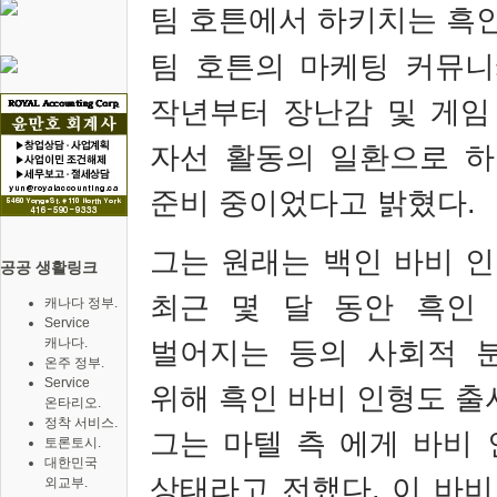
팀 호튼에서 하키치는 흑
팀 호튼의 마케팅 커뮤
작년부터 장난감 및 게임
자선 활동의 일환으로 하
준비 중이었다고 밝혔다
.
그는
원래는 백인 바비 인
공공 생활링크
최근 몇 달 동안 흑인
캐나다 정부.
Service
캐나다.
벌어지는
등의 사회적 
온주 정부.
Service
위해 흑인 바비 인형도 
온타리오.
정착 서비스.
그는
마텔 측
에게 바비 
토론토시.
대한민국
상태라고 전했다
.
이 바비
외교부.