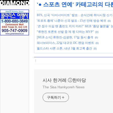
'
● 스포츠 연예
' 카테고리의 다
BTS, 신곡 ‘다이너마이트’ 발표…순식간에 최다시청 신
'트로트 황제' 나훈아 신곡 발표 - 15년 만에 방송 복귀
(0)
‘큰 점수 이길 땐 홈런도 치지 마라?’ MLB ‘황당 불문율’ 
"류현진 토론토 선발 중 제 몫 다하는 MVP”
(0)
[MLB 소식] 류현진-김광현, 17일 동시 출격
(0)
워너브라더스, 22일 대규모 DC 팬덤 이벤트
(0)
월드스타 샤론 스톤, 내년 3월 회고록 출간
(0)
시사 한겨레 ⓘ한마당
The Sisa Hankyoreh News
구독하기