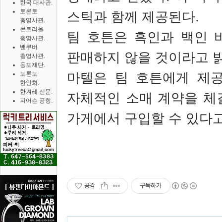
한국 대사관.
토론토
스틱과 함께 제공된다
.
총영사관.
몬트리올
팀 호튼은 흑인과 백인 
총영사관.
밴쿠버
판매하지 않을 것이라고 
총영사관.
동포재단.
마텔은 팀 호튼에게 제
토론토
한인회.
한겨레 신문.
자체적인 소매 계약을 체
피어슨 공항.
가게에서 구입할 수 있다
공감
구독하기