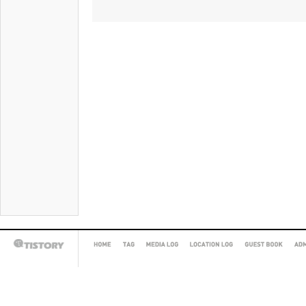
HOME
TAG
MEDIA
LOCATION
GUEST
AD
TISTORY
LOG
LOG
BOOK