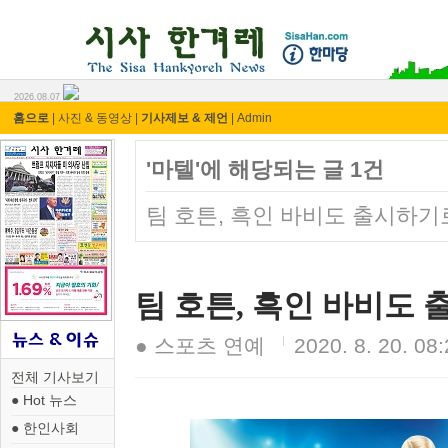
시사 한겨레 ⓘ한마당
2026.08.07
홈으로
|
사진 & 동영상
|
기사제보 & 제언
|
Admin
'마텔'에 해당되는 글 1건
팀 호튼, 흑인 바비도 출시하기
팀 호튼, 흑인 바비도
● 스포츠 연예
2020. 8. 20. 08
전체 기사보기
● Hot 뉴스
● 한인사회