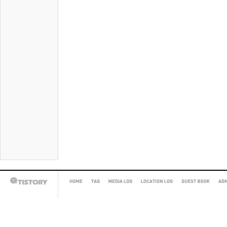
HOME
TAG
MEDIA
LOCATION
GUEST
AD
TISTORY
LOG
LOG
BOOK