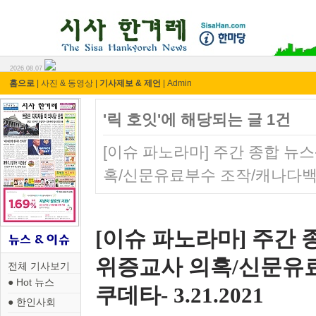
시사 한겨레 ⓘ한마당
2026.08.07
홈으로
|
사진 & 동영상
|
기사제보 & 제언
|
Admin
'릭 호잇'에 해당되는 글 1건
[이슈 파노라마] 주간 종합 뉴
혹/신문유료부수 조작/캐나다백신/
[이슈 파노라마] 주간 
위증교사 의혹/신문유
전체 기사보기
● Hot 뉴스
쿠데타- 3.21.2021
● 한인사회