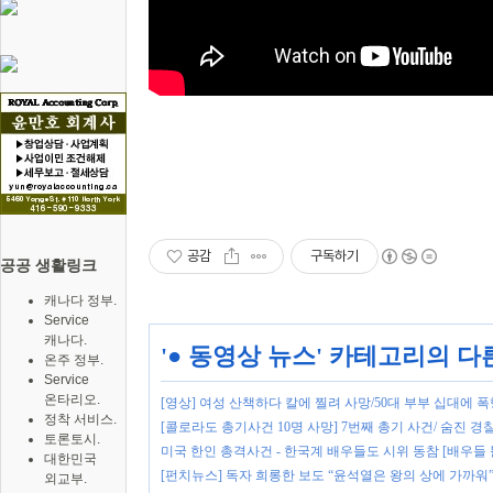
공감
구독하기
공공 생활링크
캐나다 정부.
Service
캐나다.
'
● 동영상 뉴스
' 카테고리의 다
온주 정부.
Service
온타리오.
[영상] 여성 산책하다 칼에 찔려 사망/50대 부부 십대에
정착 서비스.
[콜로라도 총기사건 10명 사망] 7번째 총기 사건/ 숨진 경
토론토시.
미국 한인 총격사건 - 한국계 배우들도 시위 동참 [배우들 
대한민국
[펀치뉴스] 독자 희롱한 보도 “윤석열은 왕의 상에 가까워
외교부.