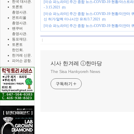
한국 대사관.
[이슈 파노라마] 주간 종합 뉴스-COVID-19 현황/아스
토론토
- 3.15.2021
(0)
총영사관.
[이슈 파노라마] 주간 종합 뉴스-COVID-19 현황/미얀마
몬트리올
신 허가/알렉 미나시안 유죄/3.7.2021
(0)
총영사관.
[이슈 파노라마] 주간 종합 뉴스-COVID-19 현황/미얀마 쿠데
밴쿠버
총영사관.
동포재단.
토론토
한인회.
한겨레 신문.
피어슨 공항.
시사 한겨레 ⓘ한마당
The Sisa Hankyoreh News
구독하기