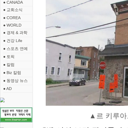
● CANADA
● 교회소식
● COREA
● WORLD
● 경제 & 과학
● 건강 Life
● 스포츠 연예
● 토픽
● 칼럼
● Biz 칼럼
● 동영상 뉴스
● AD
▲
르 키루아