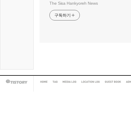
The Sisa Hankyoreh News
구독하기
HOME
TAG
MEDIA
LOCATION
GUEST
AD
TISTORY
LOG
LOG
BOOK