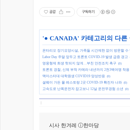
공감
구독하기
'
● CANADA
' 카테고리의 다른
온타리오 장기요양시설, 가족들 시간제한 없이 방문할 수
Labor Day 주말 앞두고 토론토 COVID-19 발생 급증 경고
영웅형제 희생 헛되지 않게…부친 안전조치 촉구
(0)
토론토 경찰, 신체 부착 카메라 내년까지 2천3백여명 착용
맥마스터대 대학원생 COVID19 양성반응
(0)
셜웨이 가든 몰 레스토랑 2곳 COVID-19 확진자 나와
(0)
고속도로 난폭운전자 잡고보니 12살 운전무경험 소년
(0)
시사 한겨레 ⓘ한마당