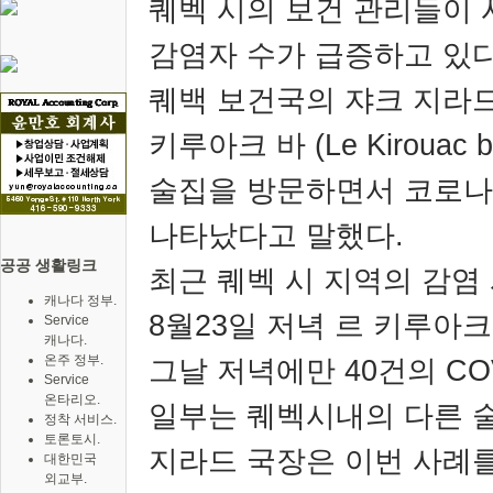
퀘벡 시의 보건 관리들이 
감염자 수가 급증하고 있
퀘백 보건국의 쟈크 지라드
키루아크 바
(Le Kirouac b
술집을 방문하면서 코로나
나타났다고 말했다
.
공공 생활링크
최근 퀘벡 시 지역의 감염
캐나다 정부.
8
월
23
일 저녁 르 키루아
Service
캐나다.
온주 정부.
그날 저녁에만
40
건의
COV
Service
온타리오.
일부는 퀘벡시내의 다른 
정착 서비스.
토론토시.
지라드 국장은 이번 사례
대한민국
외교부.