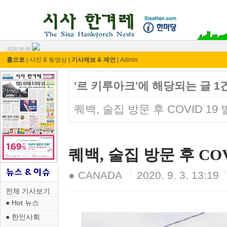
시사 한겨레 ⓘ한마당
2026.08.09
홈으로
|
사진 & 동영상
|
기사제보 & 제언
|
Admin
'르 키루아크'에 해당되는 글 1
퀘백, 술집 방문 후 COVID 1
퀘백, 술집 방문 후 CO
● CANADA
2020. 9. 3. 13:19
전체 기사보기
● Hot 뉴스
● 한인사회