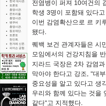
전염병이 퍼져
10
여건의 
한국 대사관.
토론토
총영사관.
학생
3
명이 포함돼 있다고
몬트리올
총영사관.
이번 감염확산으로 르 키
밴쿠버
총영사관.
됐다
.
동포재단.
토론토
한인회.
퀘백 보건 관계자들은 시
한겨레 신문.
피어슨 공항.
모임에서의 건강지침을 반
지라드 국장은
2
차 감염과
막아야 한다고 강조
, "
대부
중요성을 알고 있다고 생
우리와 함께 있다는 것을
같다
"
고 지적했다
.