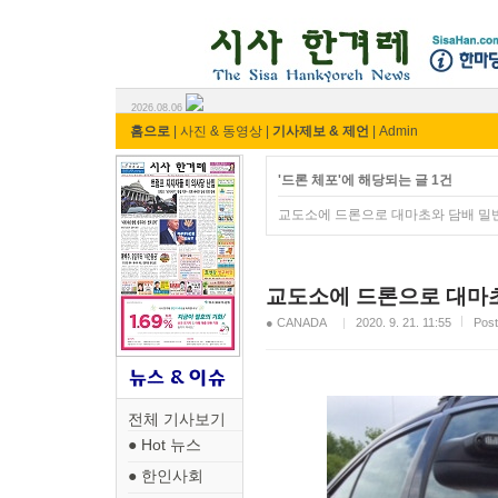
시사 한겨레 ⓘ한마당
2026.08.06
홈으로
|
사진 & 동영상
|
기사제보 & 제언
|
Admin
'드론 체포'에 해당되는 글 1건
교도소에 드론으로 대마초와 담배 밀
교도소에 드론으로 대마
● CANADA
2020. 9. 21. 11:55
Pos
전체 기사보기
● Hot 뉴스
● 한인사회