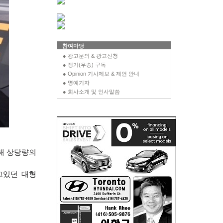
참여마당
● 광고문의 & 광고신청
● 정기(우송) 구독
● Opinion 기사제보 & 제언 안내
● 명예기자
● 회사소개 및 인사말씀
해 상당량의
고있던 대형