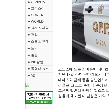
● CANADA
● 교회소식
● COREA
● WORLD
● 경제 & 과학
● 건강 Life
● 스포츠 연예
● 토픽
● 칼럼
● Biz 칼럼
● 동영상 뉴스
교도소에 드론을 이용해 대마초
지난
17
일 아침 온타리오의 나
● AD
대마초와 담배 등을 밀반입하려
경찰은 교도소 주변에 수상한 
드론과 밀반입 하려던 것으로 
경찰에 체포된 이 남성은 마약 