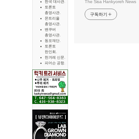
The Sisa Hankyoreh News
한국 대사관.
토론토
총영사관.
구독하기
몬트리올
총영사관.
밴쿠버
총영사관.
동포재단.
토론토
한인회.
한겨레 신문.
피어슨 공항.