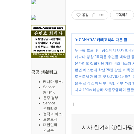
공감
구독하기
'
● CANADA
' 카테고리의 다른 글
누나붓 호프베이 광산에서 COVID-19
캐나다 경찰 "독극물 우편물 백악관 등
온타리오 집합인원 제한 비즈니스와 
런던 웨스턴대 학생 28명 감염, 비학업
공공 생활링크
토론토서 개학 후 첫 COVID-19 확진
캐나다 정부.
온주 전역 집회 내부 10명, 외부 25
Service
시속 150㎞ 테슬라 자율주행하며 쿨
캐나다.
온주 정부.
Service
온타리오.
정착 서비스.
토론토시.
대한민국
시사 한겨레 ⓘ한마당
외교부.