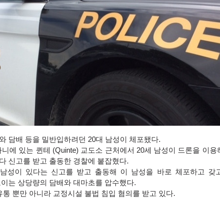
와 담배 등을 밀반입하려던
20
대 남성이 체포됐다
.
파니에 있는 퀸테
(Quinte)
교도소 근처에서
20
세 남성이 드론을 이용
다 신고를 받고 출동한 경찰에 붙잡혔다
.
남성이 있다는 신고를 받고 출동해 이 남성을 바로 체포하고 갖
보이는 상당량의 담배와 대마초를 압수했다
.
유통 뿐만 아니라 교정시설 불법 침입 혐의를 받고 있다
.