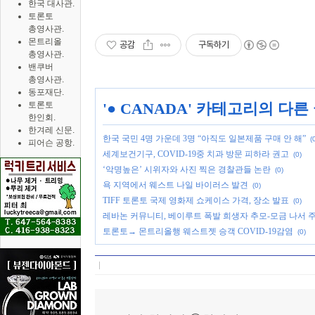
한국 대사관.
토론토
총영사관.
몬트리올
공감
구독하기
총영사관.
밴쿠버
총영사관.
동포재단.
토론토
'
● CANADA
' 카테고리의 다른
한인회.
한겨레 신문.
한국 국민 4명 가운데 3명 “아직도 일본제품 구매 안 해”
(
피어슨 공항.
세계보건기구, COVID-19중 치과 방문 피하라 권고
(0)
‘악명높은’ 시위자와 사진 찍은 경찰관들 논란
(0)
욕 지역에서 웨스트 나일 바이러스 발견
(0)
TIFF 토론토 국제 영화제 쇼케이스 가격, 장소 발표
(0)
레바논 커뮤니티, 베이루트 폭발 희생자 추모-모금 나서 
토론토→ 몬트리올행 웨스트젯 승객 COVID-19감염
(0)