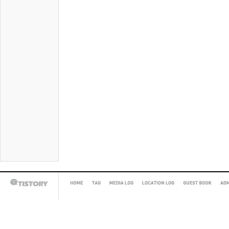
HOME
TAG
MEDIA
LOCATION
GUEST
AD
TISTORY
LOG
LOG
BOOK