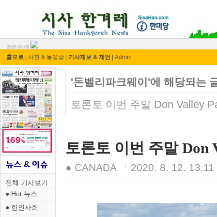
시사 한겨레 ⓘ한마당
2026.08.09
홈으로
|
사진 & 동영상
|
기사제보 & 제언
|
Admin
'돈벨리파크웨이'에 해당되는 글
토론토 이번 주말 Don Valley P
토론토 이번 주말 Don Va
● CANADA
2020. 8. 12. 13:11
전체 기사보기
● Hot 뉴스
● 한인사회