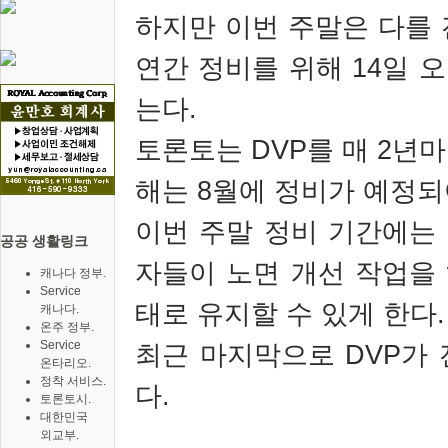
하지만 이번 주말은 다를 
연간 정비를 위해 14일 오
는다.
토론토는 DVP를 매 2년
해는 8월에 정비가 예정되
이번 주말 정비 기간에는
공공 생활링크
자들이 노면 개선 작업을
캐나다 정부.
Service
태로 유지할 수 있게 한다.
캐나다.
온주 정부.
Service
최근 마지막으로 DVP가 
온타리오.
정착 서비스.
다.
토론토시.
대한민국
외교부.