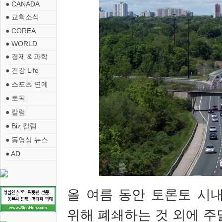
● CANADA
● 교회소식
● COREA
● WORLD
● 경제 & 과학
● 건강 Life
● 스포츠 연예
● 토픽
● 칼럼
● Biz 칼럼
● 동영상 뉴스
● AD
올 여름 동안
토론토 시
위해 폐쇄하는 것 외에 주