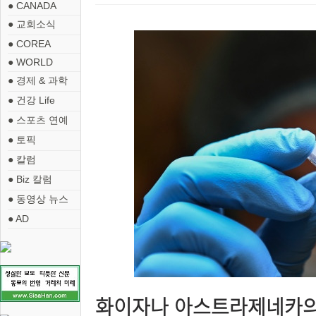
● CANADA
● 교회소식
● COREA
● WORLD
● 경제 & 과학
● 건강 Life
● 스포츠 연예
● 토픽
● 칼럼
● Biz 칼럼
● 동영상 뉴스
● AD
화이자나 아스트라제네카의 2