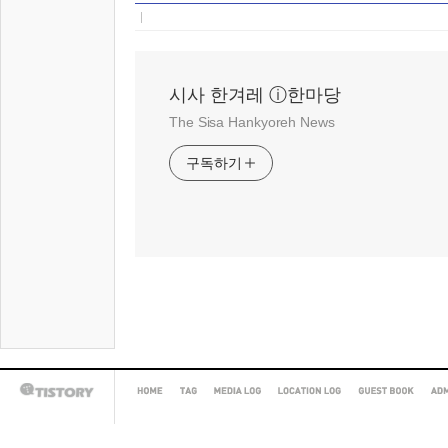
시사 한겨레 ⓘ한마당
The Sisa Hankyoreh News
구독하기
HOME
TAG
MEDIA
LOCATION
GUEST
AD
TISTORY
LOG
LOG
BOOK