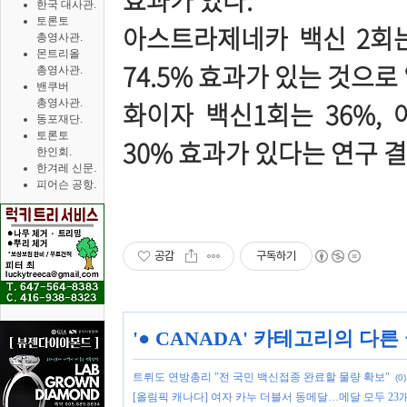
효과가 있다.
한국 대사관.
토론토
아스트라제네카 백신 2회는
총영사관.
몬트리올
74.5% 효과가 있는 것으로
총영사관.
밴쿠버
화이자 백신1회는 36%,
총영사관.
동포재단.
토론토
30% 효과가 있다는 연구 
한인회.
한겨레 신문.
피어슨 공항.
공감
구독하기
'
● CANADA
' 카테고리의 다른
트뤼도 연방총리 "전 국민 백신접종 완료할 물량 확보"
(0)
[올림픽 캐나다] 여자 카누 더블서 동메달…메달 모두 23