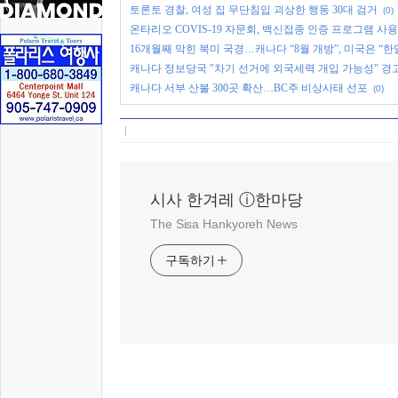
토론토 경찰, 여성 집 무단침입 괴상한 행동 30대 검거
(0)
온타리오 COVIS-19 자문회, 백신접종 인증 프로그램 사용
16개월째 막힌 북미 국경…캐나다 “8월 개방”, 미국은 “한
캐나다 정보당국 "차기 선거에 외국세력 개입 가능성" 경
캐나다 서부 산불 300곳 확산…BC주 비상사태 선포
(0)
시사 한겨레 ⓘ한마당
The Sisa Hankyoreh News
구독하기