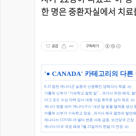
한 명은 중환자실에서 치료를
공감
구독하기
'
● CANADA
' 카테고리의 다른
6·25 참전 캐나다군 실종자 신원확인 양해각서 체결
(0)
가톨릭 신부가 "기숙학교 잘한 일"... 과거사 외면-왜곡, 
더그 포드 수상 자택 앞서 대형 식칼 휘두른 남자 체포
(0)
캐나다 명품 파카 '캐나다구스' 내년 말 동물 털제품 생산 
카톨릭 신부가 기숙학교 칭송...과거사 왜곡 철면피 발언에
캐나다서 COVID-19 델타 변종 사례 급증, 보건당국 긴장
캐나다-미국 국경 폐쇄 7월 21일까지 한달 더 연장
(0)