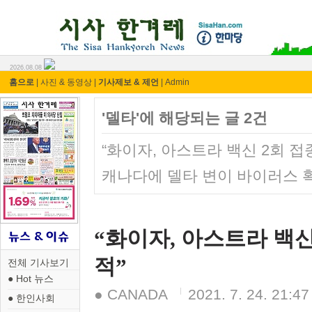
시사 한겨레 ⓘ한마당
2026.08.08
홈으로
|
사진 & 동영상
|
기사제보 & 제언
|
Admin
'델타'에 해당되는 글 2건
“화이자, 아스트라 백신 2회 접
캐나다에 델타 변이 바이러스 
“화이자, 아스트라 백신
적”
전체 기사보기
● Hot 뉴스
● CANADA
2021. 7. 24. 21:47
● 한인사회