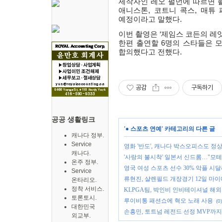
제작자인 레오 펄먼에 따르면 
애니스톤
,
코트니 콕스
,
매튜 
예정이라고 말했다
.
이번 촬영은
‘
제임스 코든의 레잇
한편 출연할
6
명의 스타들은 모
합의했다고 전했다
.
공감
구독하기
공공 생활링크
'
● 스포츠 연예
' 카테고리의 다른 글
캐나다 정부.
Service
영화 '반도', 캐나다 박스오피스도 정
캐나다.
'사랑의 불시착' 일본서 신드롬…"모테
온주 정부.
영국 여성 스포츠 선수 30% 악플 시
Service
류현진, 샬렌필드 개장경기 12일 마이애
온타리오.
정착 서비스.
KLPGA팀, 박인비 인비테이셔널 해외
토론토시.
루이비통 패션쇼에 혁오 노래 사용
(0)
대한민국
손흥민, 토트넘 레전드 선정 MVP까지
외교부.