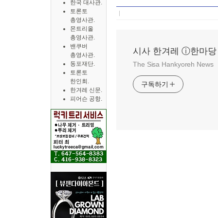
한국 대사관.
토론토
총영사관.
몬트리올
총영사관.
밴쿠버
시사 한겨레 ⓘ한마당
총영사관.
동포재단.
The Sisa Hankyoreh News
토론토
한인회.
구독하기
한겨레 신문.
피어슨 공항.