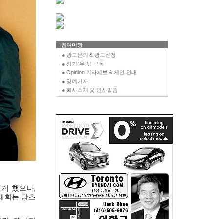
참여마당
● 광고문의 & 광고신청
● 정기(우송) 구독
● Opinion 기사제보 & 제언 안내
● 명예기자
● 회사소개 및 인사말씀
레게 했으나
,
재회는 당초