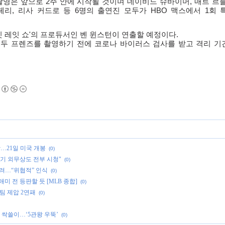
촬영은 앞으로
2
주 안에 시작될 것이며 데이비드 슈바이머
,
매트 르
페리
,
리사 커드로 등
6
명의 출연진 모두가
HBO
맥스에서
1
회 
 레잇 쇼
'
의 프로듀서인 벤 윈스턴이 연출할 예정이다
.
두 프렌즈를 촬영하기 전에 코로나 바이러스 검사를 받고 격리 기
상…21일 미국 개봉
(0)
기 외무상도 전부 시청"
(0)
달려…“위협적” 인식
(0)
미 전 등판할 듯 [MLB 종합]
(0)
팀 제압 2연패
(0)
 싹쓸이…‘5관왕 우뚝’
(0)