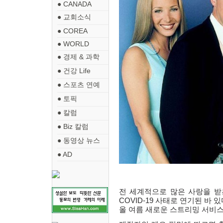
● CANADA
● 교회소식
● COREA
● WORLD
● 경제 & 과학
● 건강 Life
● 스포츠 연예
● 토픽
● 칼럼
● Biz 칼럼
● 동영상 뉴스
● AD
전 세계적으로 많은 사랑을 
COVID-19
사태로 연기된 바 있
올 여름 새로운 스트리밍 서비