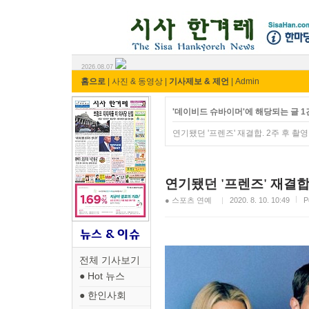
시사 한겨레 ⓘ한마당
2026.08.07
홈으로
|
사진 & 동영상
|
기사제보 & 제언
|
Admin
'데이비드 슈바이머'에 해당되는 글 1
연기됐던 '프렌즈' 재결합. 2주 후 촬영
연기됐던 '프렌즈' 재결합.
● 스포츠 연예
2020. 8. 10. 10:49
P
전체 기사보기
● Hot 뉴스
● 한인사회