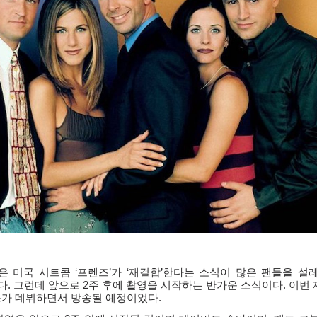
받은 미국 시트콤
‘
프렌즈
’
가
‘
재결합
’
한다는 소식이 많은 팬들을 설
다
.
그런데 앞으로
2
주 후에 촬영을 시작하는 반가운 소식이다
.
이번 
스가 데뷔하면서 방송될 예정이었다
.