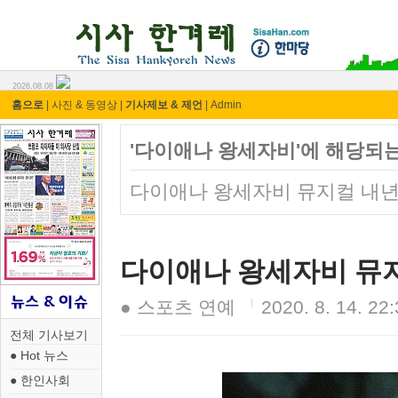
시사 한겨레 ⓘ한마당
2026.08.08
홈으로
|
사진 & 동영상
|
기사제보 & 제언
|
Admin
'다이애나 왕세자비'에 해당되는
다이애나 왕세자비 뮤지컬 내년
다이애나 왕세자비 뮤지
● 스포츠 연예
2020. 8. 14. 22
전체 기사보기
● Hot 뉴스
● 한인사회