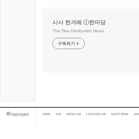
시사 한겨레 ⓘ한마당
The Sisa Hankyoreh News
구독하기
HOME
TAG
MEDIA
LOCATION
GUEST
AD
TISTORY
LOG
LOG
BOOK