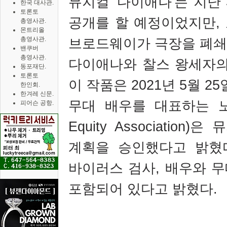
뮤지컬
'
다이애나
'
는 지난
한국 대사관.
토론토
공개를 할 예정이었지만
,
총영사관.
몬트리올
총영사관.
브로드웨이가 극장을 폐쇄
밴쿠버
총영사관.
다이애나와 찰스 왕세자의
동포재단.
토론토
이 작품은
2021
년
5
월
25
한인회.
한겨레 신문.
무대 배우를 대표하는 
피어슨 공항.
Equity Association)
은 
계획을 승인했다고 밝혔
바이러스 검사
,
배우와 무
포함되어 있다고 밝혔다
.