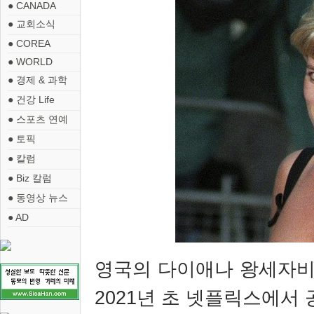
● CANADA
● 교회소식
● COREA
● WORLD
● 경제 & 과학
● 건강 Life
● 스포츠 연예
● 토픽
● 칼럼
● Biz 칼럼
● 동영상 뉴스
● AD
영국의 다이애나 왕세자비
2021
년 초 넷플릭스에서