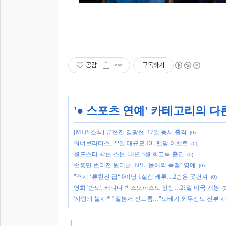
공감
구독하기
'
● 스포츠 연예
' 카테고리의 다
[MLB 소식] 류현진-김광현, 17일 동시 출격
(0)
워너브라더스, 22일 대규모 DC 팬덤 이벤트
(0)
월드스타 샤론 스톤, 내년 3월 회고록 출간
(0)
손흥민 번리전 원더골, EPL ‘올해의 득점’ 영예
(0)
"역시 ‘류현진 급“ 6이닝 1실점 쾌투…2승은 못건져
(0)
영화 '반도', 캐나다 박스오피스도 정상…21일 미국 개봉
(
'사랑의 불시착' 일본서 신드롬…"모테기 외무상도 전부 시