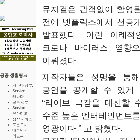
뮤지컬은 관객없이 촬영
전에 넷플릭스에서 선공개
발표했다
. 이런 이례적
코로나 바이러스 영향으
이뤄졌다
.
제작자들은 성명을 통해
공공 생활링크
캐나다 정부.
공연을 공개할 수 있게
Service
캐나다.
“
라이브 극장을 대신할 
온주 정부.
Service
수준 높은 엔터테인먼트를
온타리오.
정착 서비스.
토론토시.
영광이다
.”
고 밝혔다
.
대한민국
외교부.