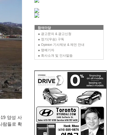
참여마당
● 광고문의 & 광고신청
● 정기(우송) 구독
● Opinion 기사제보 & 제언 안내
● 명예기자
● 회사소개 및 인사말씀
-19
양성 사
사람들로 확