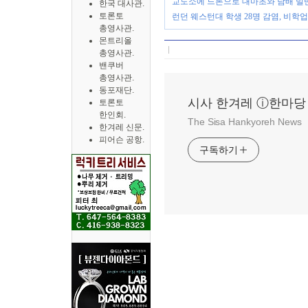
교도소에 드론으로 대마초와 담배 밀
한국 대사관.
토론토
런던 웨스턴대 학생 28명 감염, 비학업
총영사관.
몬트리올
총영사관.
밴쿠버
총영사관.
동포재단.
시사 한겨레 ⓘ한마당
토론토
한인회.
The Sisa Hankyoreh News
한겨레 신문.
피어슨 공항.
구독하기