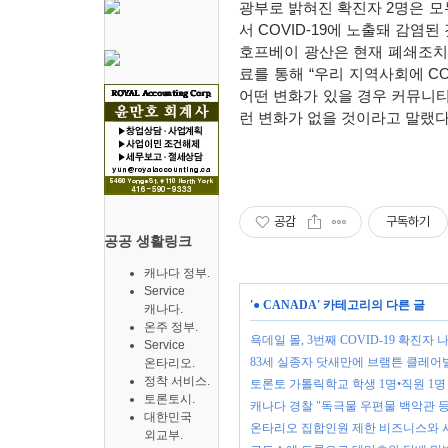
광부로 밝혀진 확진자
2
명은 모
서
COVID-19
에 노출돼 감염된
호프베이 광산은 현재 폐쇄조치
료를 통해
“
우리 지역사회에
CO
어떤 변화가 있을 경우 커뮤니티
런 변화가 없을 것이라고 말랬
공감
구독하기
공공 생활링크
캐나다 정부.
Service
'
● CANADA
' 카테고리의 다른 글
캐나다.
온주 정부.
욕데일 몰, 3번째 COVID-19 확진
Service
83세 실종자 닷새만에 브램튼 클레어
온타리오.
정착 서비스.
토론토 가톨릭학교 학생 1명•직원 1명 C
토론토시.
캐나다 경찰 "독극물 우편물 백악관 등
대한민국
온타리오 집합인원 제한 비즈니스와 
외교부.