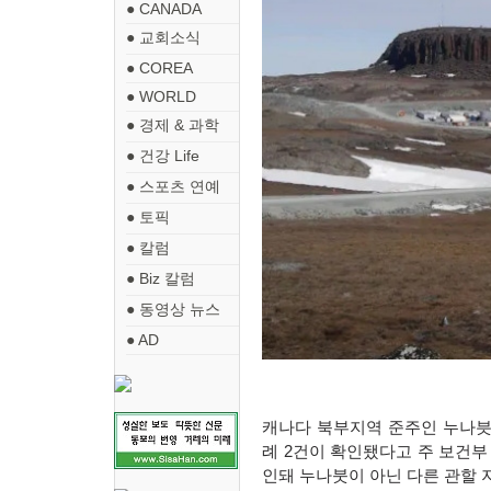
● CANADA
● 교회소식
● COREA
● WORLD
● 경제 & 과학
● 건강 Life
● 스포츠 연예
● 토픽
● 칼럼
● Biz 칼럼
● 동영상 뉴스
● AD
캐나다 북부지역 준주인 누나
례
2
건이 확인됐다고 주 보건부
인돼 누나붓이 아닌 다른 관할 