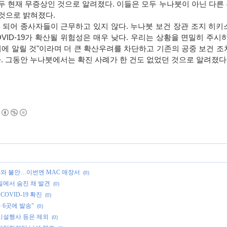
두 현재 무증상인 것으로 알려졌다
.
이들은 모두 누나붓이 아닌 다른
 것으로 밝혀졌다
.
 되어 종사자들이 근무하고 있지 않다
.
누나붓 보건 장관 조지 히키
VID-19
가 확산될 위험성은 매우 낮다
.
우리는 상황을 면밀히 주시
에 알릴 것
"
이라며 더 큰 확산우려를 차단하고 기존의 공중 보건 조
다
.
그동안 누나붓에서는 확진 사례가 한 건도 없었던 것으로 알려졌다
자 나와 불안…이번엔 MAC 매장서
(0)
빌에서 숨진 채 발견
(0)
OVID-19 확진
(0)
 6곳에 발송"
(0)
시설행사 등은 제외
(0)