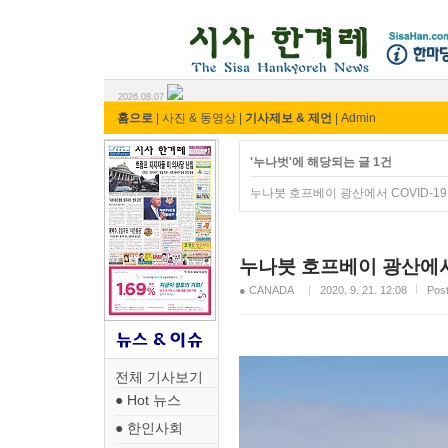
시사 한겨레 ⓘ한마당
2026.08.07
홈으로
|
사진 & 동영상
|
기사제보 & 제언
|
Admin
'누나벗'에 해당되는 글 1건
누나붓 호프베이 광산에서 COVID-19
누나붓 호프베이 광산에서 
● CANADA
2020. 9. 21. 12:08
Pos
전체 기사보기
● Hot 뉴스
● 한인사회