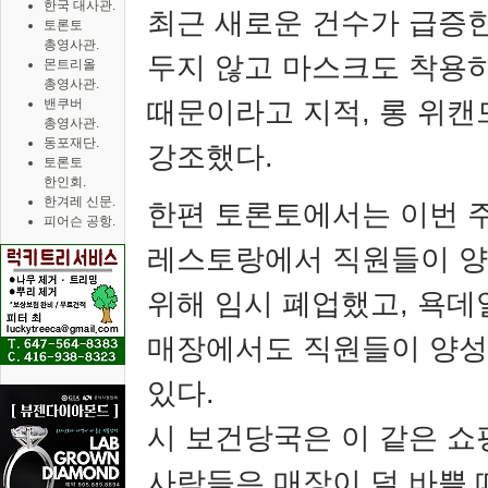
한국 대사관.
최근 새로운 건수가 급증
토론토
총영사관.
두지 않고 마스크도 착용
몬트리올
총영사관.
때문이라고 지적
,
롱 위캔
밴쿠버
총영사관.
동포재단.
강조했다
.
토론토
한인회.
한겨레 신문.
한편 토론토에서는 이번 주
피어슨 공항.
레스토랑에서 직원들이 양
위해 임시 폐업했고
,
욕데
매장에서도 직원들이 양성
있다
.
시 보건당국은 이 같은 
사람들은 매장이 덜 바쁠 