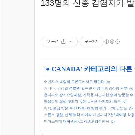
133
명의 신종 감염자가 
공감
구독하기
'
● CANADA
' 카테고리의 다른
어벤져스 박람회 토론토에서도 열린다
(0)
캐나다, '김정일 경호원' 탈북민 이영국 망명신청 거부
(0)
온타리오 장기요양시설, 가족들 시간제한 없이 방문할 수
영웅형제 희생 헛되지 않게…부친 안전조치 촉구
(0)
퀘백, 술집 방문 후 COVID 19 발병 증가…2차 감염도
(0)
토론토 경찰, 신체 부착 카메라 내년까지 2천3백여명 착용
맥마스터대 대학원생 COVID19 양성반응
(0)