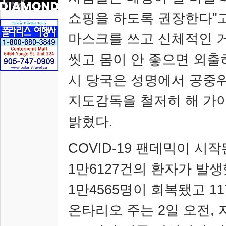
쇼핑을 하도록 권장한다
"
마스크를 쓰고 신체적인 
씻고 몸이 안 좋으면 외
시 당국은 성명에서 공중
지도감독을 철저히 해 가
밝혔다
.
COVID-19
팬데믹이 시작
1
만
6127
건의 환자가 발
1
만
4565
명이 회복됐고
11
온타리오 주는
2
일 오전
,