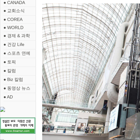
● CANADA
● 교회소식
● COREA
● WORLD
● 경제 & 과학
● 건강 Life
● 스포츠 연예
● 토픽
● 칼럼
● Biz 칼럼
● 동영상 뉴스
● AD