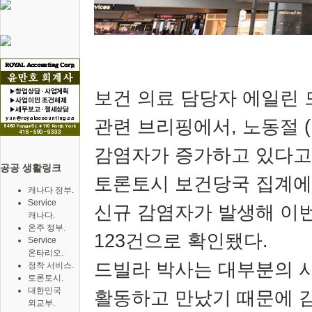
보건 의료 담당자 에일린
관련 브리핑에서
,
노동절
(
감염자가 증가하고 있다고
공공 생활링크
토론토시 보건당국 집계에
캐나다 정부.
Service
신규 감염자가 발생해 이번
캐나다.
온주 정부.
123
건으로 확인됐다
.
Service
온타리오.
드빌라 박사는 대부분의 
정착 서비스.
토론토시.
대한민국
활동하고 만났기 때문에 
외교부.