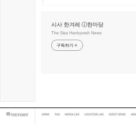
시사 한겨레 ⓘ한마당
The Sisa Hankyoreh News
구독하기
HOME
TAG
MEDIA
LOCATION
GUEST
AD
TISTORY
LOG
LOG
BOOK