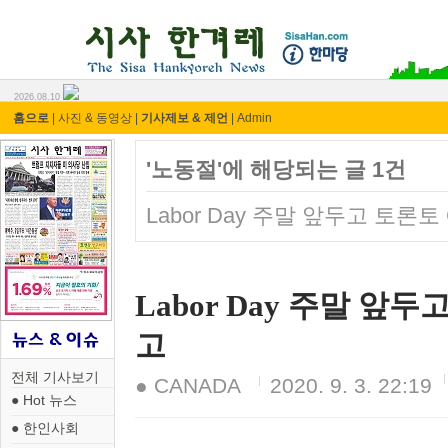
시사 한겨레 ⓘ한마당
2026.08.10
홈으로
|
사진 & 동영상
|
기사제보 & 제언
|
Admin
'노동절'에 해당되는 글 1건
Labor Day 주말 앞두고 토론토
Labor Day 주말 앞두
고
전체 기사보기
● CANADA
2020. 9. 3. 22:19
● Hot 뉴스
● 한인사회