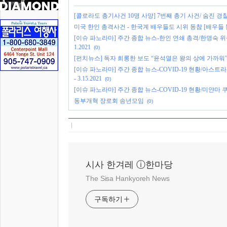
[콜로라도 총기사건 10명 사망] 7번째 총기 사건/ 숨진 경
미국 한인 총격사건 - 한국계 배우들도 시위 동참 [배우들 
[이슈 파노라마] 주간 종합 뉴스-한인 연쇄 총격/한명숙 
1.2021
(0)
[펀치뉴스] 독자 희롱한 보도 “윤석열은 왕의 상에 가까워
[이슈 파노라마] 주간 종합 뉴스-COVID-19 현황/아스
- 3.15.2021
(0)
[이슈 파노라마] 주간 종합 뉴스-COVID-19 현황/미얀마 쿠데
동부개혁 장로회 송년모임
(0)
시사 한겨레 ⓘ한마당
The Sisa Hankyoreh News
구독하기