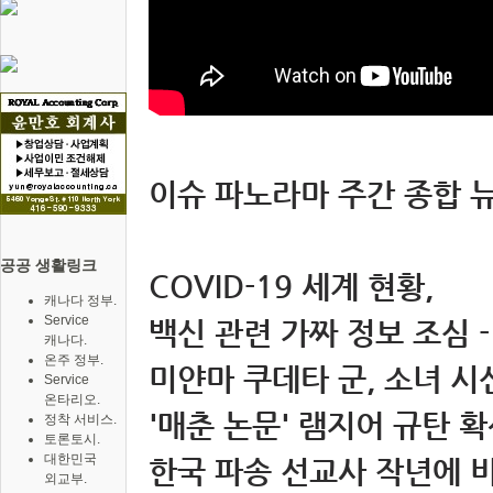
이슈 파노라마 주간 종합 뉴스 
공공 생활링크
COVID-19 세계 현황,
캐나다 정부.
Service
백신 관련 가짜 정보 조심 -
캐나다.
온주 정부.
미얀마 쿠데타 군, 소녀 시
Service
온타리오.
'매춘 논문' 램지어 규탄 확
정착 서비스.
토론토시.
대한민국
한국 파송 선교사 작년에 비
외교부.