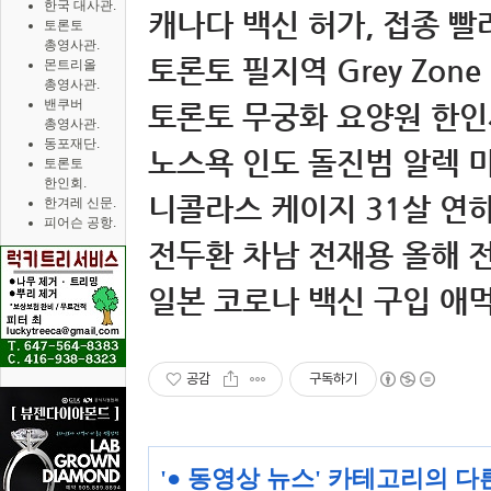
한국 대사관.
캐나다 백신 허가, 접종 빨라
토론토
총영사관.
토론토 필지역 Grey Zone 
몬트리올
총영사관.
밴쿠버
토론토 무궁화 요양원 한인
총영사관.
동포재단.
노스욕 인도 돌진범 알렉 미
토론토
한인회.
니콜라스 케이지 31살 연하
한겨레 신문.
피어슨 공항.
전두환 차남 전재용 올해 전
일본 코로나 백신 구입 애
공감
구독하기
'
● 동영상 뉴스
' 카테고리의 다