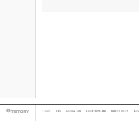
HOME
TAG
MEDIA
LOCATION
GUEST
AD
TISTORY
LOG
LOG
BOOK