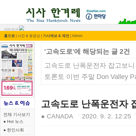
시사 한겨레 ⓘ한마당
2026.08.08
홈으로
|
사진 & 동영상
|
기사제보 & 제언
|
Admin
'고속도로'에 해당되는 글 2건
고속도로 난폭운전자 잡고보니 
토론토 이번 주말 Don Valley P
고속도로 난폭운전자 잡
전체 기사보기
● CANADA
2020. 9. 2. 12:25
● Hot 뉴스
● 한인사회