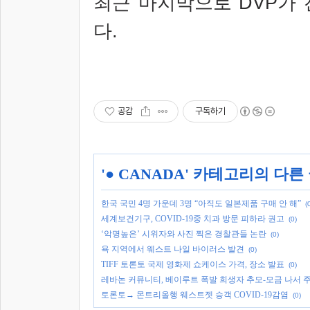
최근 마지막으로 DVP가 
다.
공감
구독하기
'
● CANADA
' 카테고리의 다른
한국 국민 4명 가운데 3명 “아직도 일본제품 구매 안 해”
(
세계보건기구, COVID-19중 치과 방문 피하라 권고
(0)
‘악명높은’ 시위자와 사진 찍은 경찰관들 논란
(0)
욕 지역에서 웨스트 나일 바이러스 발견
(0)
TIFF 토론토 국제 영화제 쇼케이스 가격, 장소 발표
(0)
레바논 커뮤니티, 베이루트 폭발 희생자 추모-모금 나서 
토론토→ 몬트리올행 웨스트젯 승객 COVID-19감염
(0)