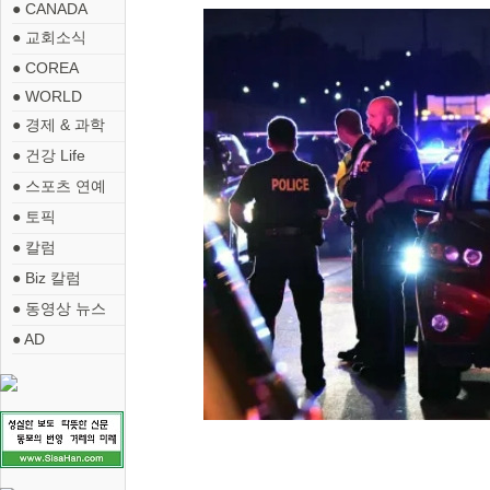
● CANADA
● 교회소식
● COREA
● WORLD
● 경제 & 과학
● 건강 Life
● 스포츠 연예
● 토픽
● 칼럼
● Biz 칼럼
● 동영상 뉴스
● AD