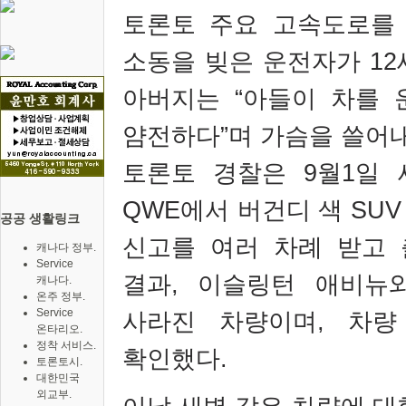
토론토 주요 고속도로
소동을 빚은 운전자가
12
아버지는
“
아들이 차를 
얌전하다
”
며 가슴을 쓸어
토론토 경찰은
9
월
1
일 
QWE
에서 버건디 색
SU
공공 생활링크
신고를 여러 차례 받고 
캐나다 정부.
Service
결과
,
이슬링턴 애비뉴
캐나다.
온주 정부.
Service
사라진 차량이며
,
차량
온타리오.
정착 서비스.
확인했다
.
토론토시.
대한민국
외교부.