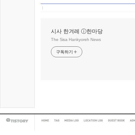
시사 한겨레 ⓘ한마당
The Sisa Hankyoreh News
구독하기
HOME
TAG
MEDIA
LOCATION
GUEST
AD
TISTORY
LOG
LOG
BOOK