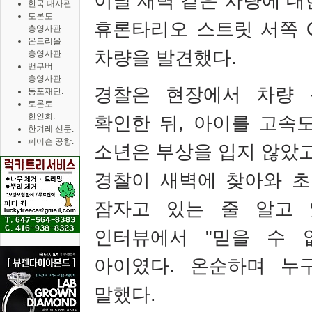
이날 새벽 같은 차량에 대
한국 대사관.
토론토
휴론타리오 스트릿 서쪽
총영사관.
몬트리올
차량을 발견했다
.
총영사관.
밴쿠버
총영사관.
경찰은 현장에서 차량
동포재단.
토론토
한인회.
확인한 뒤
,
아이를 고속
한겨레 신문.
피어슨 공항.
소년은 부상을 입지 않았
경찰이 새벽에 찾아와 
잠자고 있는 줄 알고 
인터뷰에서
"
믿을 수 
아이였다
.
온순하며 누
말했다
.