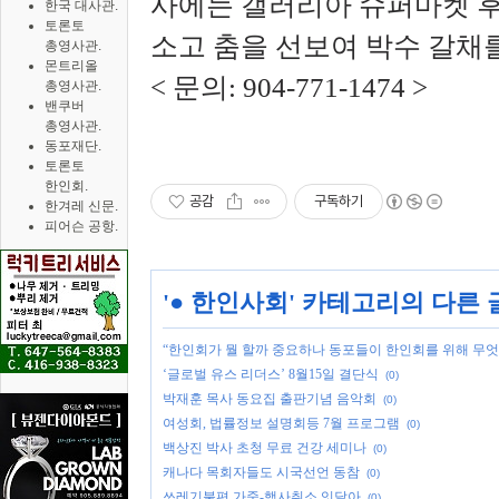
사에는 갤러리아 슈퍼마켓 후
한국 대사관.
토론토
소고 춤을 선보여 박수 갈채
총영사관.
몬트리올
< 문의: 904-771-1474 >
총영사관.
밴쿠버
총영사관.
동포재단.
토론토
한인회.
공감
구독하기
한겨레 신문.
피어슨 공항.
'
● 한인사회
' 카테고리의 다른 
“한인회가 뭘 할까 중요하나 동포들이 한인회를 위해 무엇
‘글로벌 유스 리더스’ 8월15일 결단식
(0)
박재훈 목사 동요집 출판기념 음악회
(0)
여성회, 법률정보 설명회등 7월 프로그램
(0)
백상진 박사 초청 무료 건강 세미나
(0)
캐나다 목회자들도 시국선언 동참
(0)
쓰레기불편 가중-행사취소 잇달아
(0)