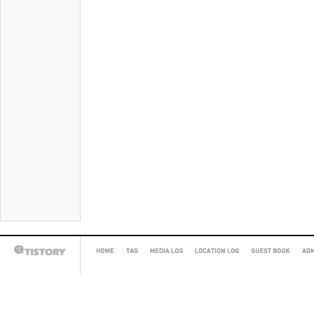
HOME
TAG
MEDIA
LOCATION
GUEST
AD
TISTORY
LOG
LOG
BOOK