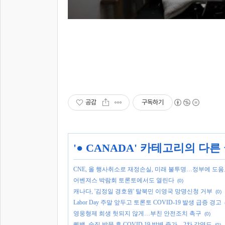
공감
구독하기
'
● CANADA
' 카테고리의 다른
CNE, 올 행사취소로 재정손실, 미래 불투명…정부에 도
어벤져스 박람회 토론토에서도 열린다
(0)
캐나다, '김정일 경호원' 탈북민 이영국 망명신청 거부
(0)
Labor Day 주말 앞두고 토론토 COVID-19 발생 급증 경고
영웅형제 희생 헛되지 않게…부친 안전조치 촉구
(0)
퀘백, 술집 방문 후 COVID 19 발병 증가…2차 감염도
(0)