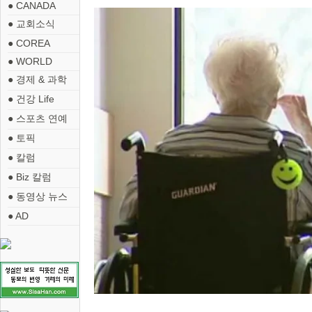
● CANADA
● 교회소식
● COREA
● WORLD
● 경제 & 과학
● 건강 Life
● 스포츠 연예
● 토픽
● 칼럼
● Biz 칼럼
● 동영상 뉴스
● AD