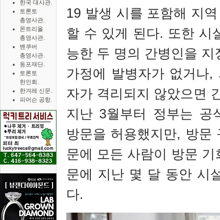
한국 대사관.
19
발생 시를 포함해 지역
토론토
총영사관.
할 수 있게 된다
.
또한 시
몬트리올
총영사관.
밴쿠버
능한 두 명의 간병인을 지
총영사관.
동포재단.
가정에 발병자가 없거나
,
토론토
한인회.
자가 격리되지 않았으면 
한겨레 신문.
피어슨 공항.
지난
3
월부터 정부는 공
방문을 허용했지만
,
방문 
문에 모든 사람이 방문 
문에 지난 몇 달 동안 시
다
.