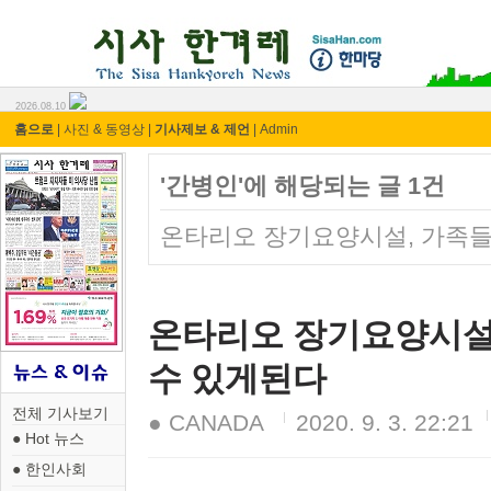
시사 한겨레 ⓘ한마당
2026.08.10
홈으로
|
사진 & 동영상
|
기사제보 & 제언
|
Admin
'간병인'에 해당되는 글 1건
온타리오 장기요양시설, 가족들
온타리오 장기요양시설,
수 있게된다
전체 기사보기
● CANADA
2020. 9. 3. 22:21
● Hot 뉴스
● 한인사회