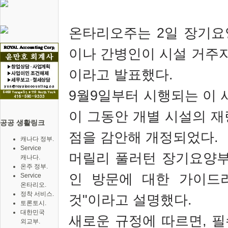
온타리오주는
2
일 장기요
이나 간병인이 시설 거주자
이라고 발표했다
.
9
월
9
일부터 시행되는 이 
이 그동안 개별 시설의 재
공공 생활링크
점을 감안해 개정되었다
.
캐나다 정부.
Service
머릴리 풀러턴 장기요양부
캐나다.
온주 정부.
인 방문에 대한 가이드
Service
온타리오.
정착 서비스.
것
"
이라고 설명했다
.
토론토시.
대한민국
새로운 규정에 따르면
,
필
외교부.