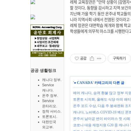
레체 교육장관은 "만약 상황이 (감염자
할 것이다. 동향을 감시하고 지역 보건
지난해 가을 학기 동안 온주내 학교들의 
니라 지역사회 내에서 전염된 것이라고
레체 장관은 대면학습 재개와 함께 학교
학생들에게 의무적 마스크를 시행한다고
공감
구독하기
공공 생활링크
캐나다 정부.
'
● CANADA
' 카테고리의 다른 글
Service
캐나다.
에어 캐나다, 승객 환불 않고 정부 지
온주 정부.
토론토 시의회, 올해도 식당 야외 패티
Service
온주 포드 수상, 다음 주 봉쇄완화 조
온타리오.
정착 서비스.
캐나다, 노바백스 COVID-19 백신 
토론토시.
온주서 남아공 변이 바이러스 첫 사례
대한민국
코로나 대응 재정지원 G20 중 캐나다 5
외교부.