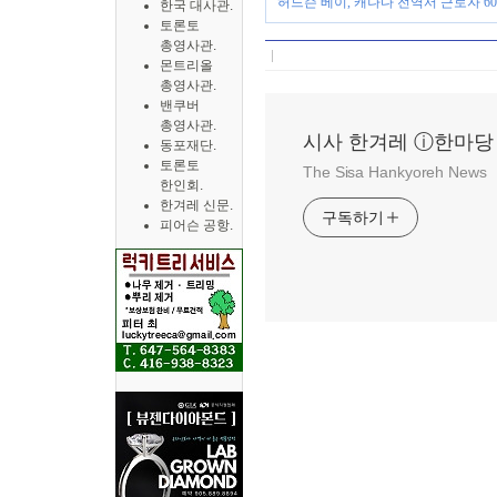
허드슨 베이, 캐나다 전역서 근로자 60
한국 대사관.
토론토
총영사관.
몬트리올
총영사관.
밴쿠버
총영사관.
시사 한겨레 ⓘ한마당
동포재단.
토론토
The Sisa Hankyoreh News
한인회.
한겨레 신문.
구독하기
피어슨 공항.