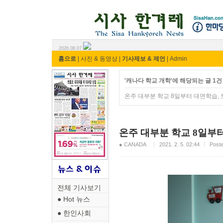
시사 한겨레 ⓘ한마당
2026.08.07
홈으로
|
사진 & 동영상
|
기사제보 & 제언
|
Admin
'캐나다 학교 개학'에 해당되는 글 1건
온주 대부분 학교 8일부터 대면학습,
온주 대부분 학교 8일부
● CANADA
2021. 2. 5. 02:44
Pos
전체 기사보기
● Hot 뉴스
● 한인사회