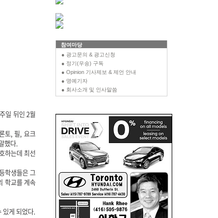
참여마당
● 광고문의 & 광고신청
● 정기(우송) 구독
● Opinion 기사제보 & 제언 안내
● 명예기자
● 회사소개 및 인사말씀
주일 뒤인 2월
토, 필, 요크
말했다.
보호하는데 최선
초등학생들은 그
의 학교를 계속
 있게 되었다.